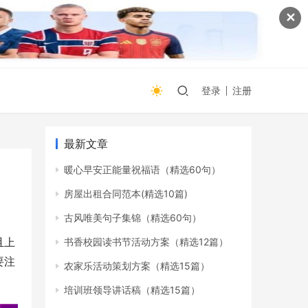
✕
登录
注册
最新文章
暖心早安正能量祝福语（精选60句）
房屋出租合同范本(精选10篇)
古风唯美句子集锦（精选60句）
且上
书香校园读书节活动方案（精选12篇）
要注
农家乐活动策划方案（精选15篇）
培训班领导讲话稿（精选15篇）