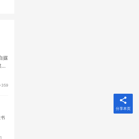
自媒
媒体
359
分享本页
红书
1