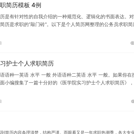
职简历模板 4例
历是有针对性的自我介绍的一种规范化、逻辑化的书面表达。对
简历是求职的"敲门砖"。以下是个人简历网整理的公务员求职简
迎阅读！ …
日
习护士个人求职简历
语语种一英语 水平 一般 外语语种二英语 水平 一般。如果你在
面小编搜集了一篇十分好的《医学院实习护士个人求职简历》，
一下。 尊敬的领导： 您…
日
感到简历内容条理清楚，结构严谨。而眼看又是一年求职热潮季，各大专