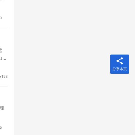
9
无
山禅
分享本页
153
路理
5