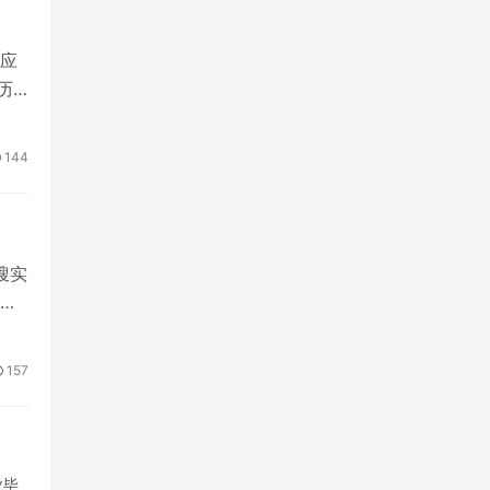
应
历
144
搜实
您
157
业毕