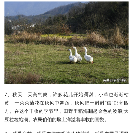
7、秋天，天高气爽，许多花儿开始凋谢，小草也渐渐枯
黄。一朵朵菊花在秋风中舞蹈，秋风把一封封“信”邮寄四
方。在这个丰收的季节里，田野里稻海翻起金色的波浪;大
豆粒粒饱满。农民伯伯的脸上洋溢着丰收的喜悦。