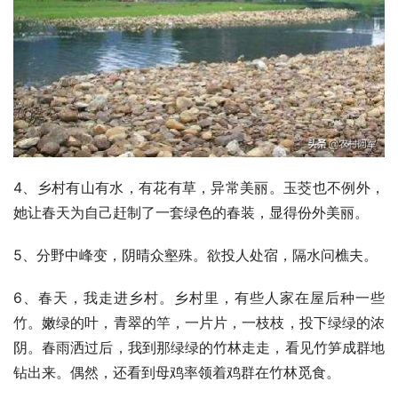
4、乡村有山有水，有花有草，异常美丽。玉茭也不例外，
她让春天为自己赶制了一套绿色的春装，显得份外美丽。
5、分野中峰变，阴晴众壑殊。欲投人处宿，隔水问樵夫。
6、春天，我走进乡村。乡村里，有些人家在屋后种一些
竹。嫩绿的叶，青翠的竿，一片片，一枝枝，投下绿绿的浓
阴。春雨洒过后，我到那绿绿的竹林走走，看见竹笋成群地
钻出来。偶然，还看到母鸡率领着鸡群在竹林觅食。