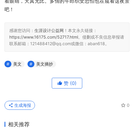
着眼睛，天真无比。多情的牛郎织女恐怕也在窥看这夜景
吧！
感谢您访问：
生涯设计公益网
！本文永久链接：
https://www.16175.com/52717.html
。侵删或不良信息举报请
联系邮箱：121488412@qq.com或微信：aban618。
美文
美文摘抄
赞
(0)
生成海报
0
相关推荐