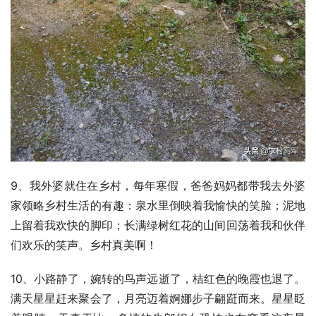
9、我外婆就住在乡村，每年寒假，爸爸妈妈都带我去外婆
家领略乡村生活的有趣：泉水里倒映着我愉快的笑脸；泥地
上留着我欢快的脚印；长满绿树红花的山间回荡着我和伙伴
们欢乐的笑声。乡村真美啊！
10、小路静了，婉转的鸟声远逝了，桔红色的晚霞也退了。
满天星星赶来聚会了，月亮迈着婀娜步子翩跹而来。星星眨