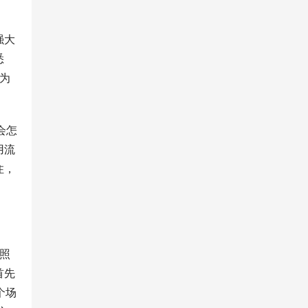
强大
悉
为
会怎
用流
住，
理照
首先
个场