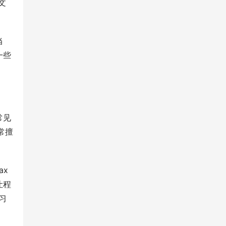
文
当
一些
常见
常擅
x 
让程
习