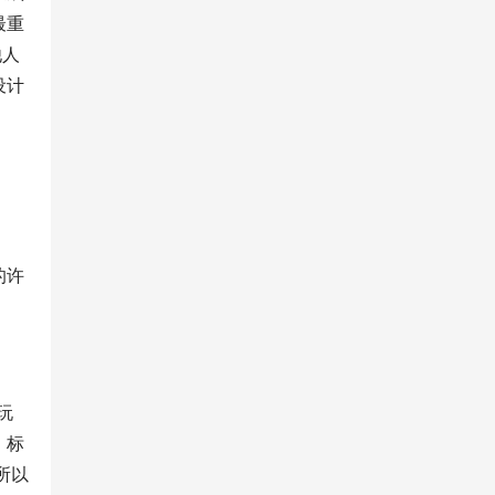
最重
他人
设计
的许
玩
、标
所以