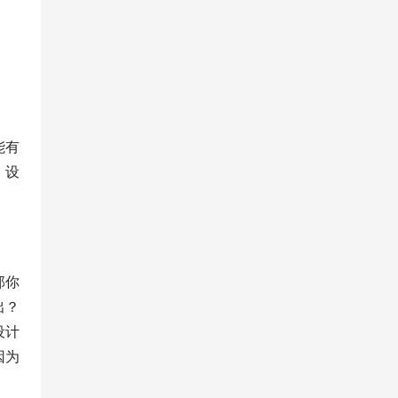
能有
，设
那你
出？
设计
因为