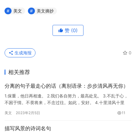
美文
美文摘抄
赞
(0)
生成海报
0
相关推荐
分离的句子最走心的话（离别语录：步步清风再无你）
1.保重，他日再相逢。 2.我们各自努力，最高处见。 3.不乱于心，
不困于情。不畏将来，不念过往。如此，安好。 4.十里清风十里
路，步步清风再无你。 5.所有的道别里 我最喜欢 明…
美文
2023年2月5日
11
描写风景的诗词名句