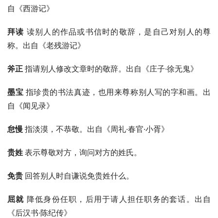
自《西游记》
拜读 
读别人的作品或书信时的敬辞，是自己对别人的尊
称。出自《老残游记》
斧正 
指请别人修改文章时的敬辞。出自《庄子·徐无鬼》
墨宝 
指珍贵的书法真迹，也用来尊称别人写的字和画。出
自《闻见录》
怠慢 
指淡漠，不恭敬。出自《周礼·春官·小胥》
贵姓 
表示尊敬对方，询问对方的姓氏。
免贵 
回答别人时自谦说免贵姓什么。
屈就 
降低身份任职，后用于请人担任职务的套话。出自
《后汉书·陈纪传》