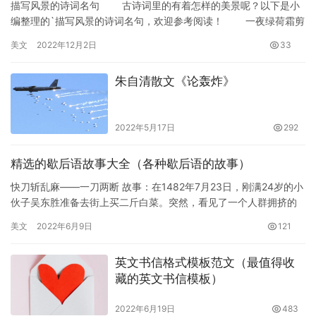
描写风景的诗词名句 古诗词里的有着怎样的美景呢？以下是小
编整理的`描写风景的诗词名句，欢迎参考阅读！ 一夜绿荷霜剪
破，赚他秋雨不成珠。——【唐】来鹄《偶题二首》 一年好…
美文
2022年12月2日
33
朱自清散文《论轰炸》
2022年5月17日
292
精选的歇后语故事大全（各种歇后语的故事）
快刀斩乱麻——一刀两断 故事：在1482年7月23日，刚满24岁的小
伙子吴东胜准备去街上买二斤白菜。突然，看见了一个人群拥挤的
地方。他看见人群内部似乎有一个擂台。于是，他使用轻功飞…
美文
2022年6月9日
121
英文书信格式模板范文（最值得收
藏的英文书信模板）
2022年6月19日
483