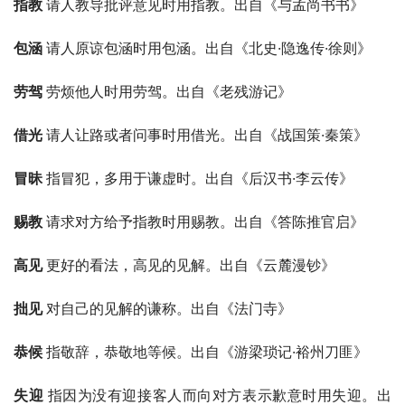
指教 
请人教导批评意见时用指教。出自《与孟尚书书》
包涵 
请人原谅包涵时用包涵。出自《北史·隐逸传·徐则》
劳驾 
劳烦他人时用劳驾。出自《老残游记》
借光 
请人让路或者问事时用借光。出自《战国策·秦策》
冒昧 
指冒犯，多用于谦虚时。出自《后汉书·李云传》
赐教 
请求对方给予指教时用赐教。出自《答陈推官启》
高见 
更好的看法，高见的见解。出自《云麓漫钞》
拙见 
对自己的见解的谦称。出自《法门寺》
恭候 
指敬辞，恭敬地等候。出自《游梁琐记·裕州刀匪》
失迎 
指因为没有迎接客人而向对方表示歉意时用失迎。出