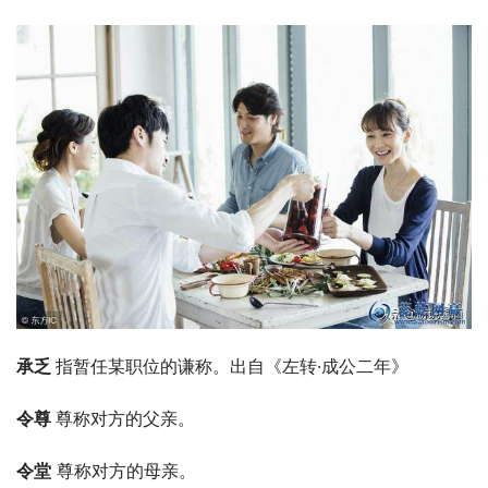
承乏 
指暂任某职位的谦称。出自《左转·成公二年》
令尊 
尊称对方的父亲。
令堂
 尊称对方的母亲。