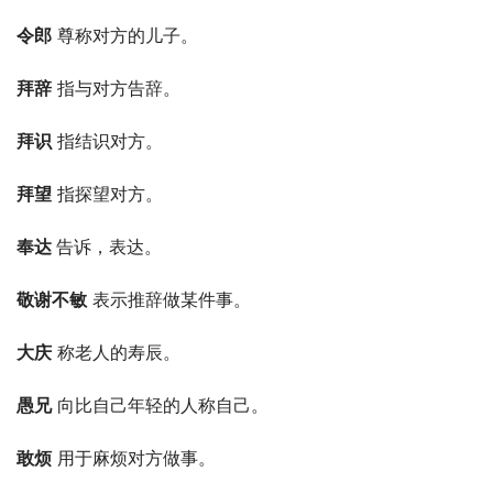
令郎
 尊称对方的儿子。
拜辞
 指与对方告辞。
拜识
 指结识对方。
拜望
 指探望对方。
奉达 
告诉，表达。
敬谢不敏
 表示推辞做某件事。
大庆
 称老人的寿辰。
愚兄
 向比自己年轻的人称自己。
敢烦
 用于麻烦对方做事。