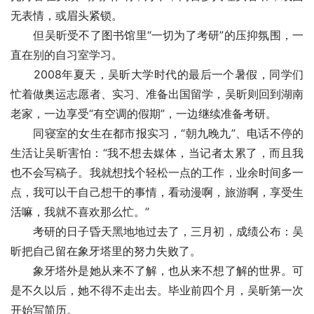
无表情，或眉头紧锁。
　　但吴昕受不了图书馆里“一切为了考研”的压抑氛围，一
直在别的自习室学习。
　　2008年夏天，吴昕大学时代的最后一个暑假，同学们
忙着做奥运志愿者、实习、准备出国留学，吴昕则回到湖南
老家，一边享受“有空调的假期”，一边继续准备考研。
　　同寝室的女生在都市报实习，“朝九晚九”、电话不停的
生活让吴昕害怕：“我不想去媒体，当记者太累了，而且我
也不会写稿子。我就想找个轻松一点的工作，业余时间多一
点，我可以干自己想干的事情，看动漫啊，旅游啊，享受生
活嘛，我就不喜欢那么忙。”
　　考研的日子昏天黑地地过去了，三月初，成绩公布：吴
昕把自己留在象牙塔里的努力失败了。
　　象牙塔外是她从来不了解，也从来不想了解的世界。可
是不久以后，她不得不走出去。毕业前四个月，吴昕第一次
开始写简历。