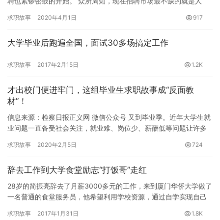
聘也紧锣密鼓的开始。 众所周知，现在招聘市场最不缺的就是人
才，要想在求职大流当中脱颖而出，势必要提前做好功课！ 今天小
求职故事
2020年4月1日
917
编为…
大学毕业后跑遍全国，面试30多场搞定工作
求职故事
2017年2月15日
1.2K
才出校门便进牢门，这组毕业生求职故事成“反面教
材”！
信息来源：检察日报正义网 微信公众号 又到毕业季。近年大学生就
业问题一直备受社会关注，就业难、岗位少、薪酬低等问题让许多
大学生处在“刚毕业就失业”的焦虑状态，而一些犯罪分子抓住大学…
求职故事
2020年2月5日
724
辞去工作到大学食堂励志“打饭哥”走红
28岁的简振亮辞去了月薪3000多元的工作，来到厦门华侨大学做了
一名普通的食堂服务员，他希望利用学校资源，通过自学实现自己
的人生理想。在微博上，有网友上传了一张简振亮在图书馆看书的
求职故事
2017年1月31日
1.8K
照片，大家都亲切地称他为励志的“打饭哥”。