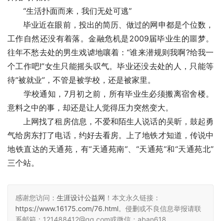
　　“生活扑面而来，我们无处可逃”
　　毕业近在眼前，投出的简历、做过的网申都是个位数，
工作自然还没有着落。金融危机是2009届毕业生的噩梦。
往年不愁去处的男生戏谑地嚷着：“谁来潜规则我啊?给我一
个工作吧!”女生只能摇头叹气。毕业还没去处的人，只能等
待“被就业”，不管是被学校，还是被家里。
　　学校通知，7月初之前，所有毕业生必须搬离宿舍楼。
意料之中的事，却还是让人觉得压力突然变大。
　　上网找了租房信息，不爱和陌生人说话的吴昕，鼓起勇
气给房东打了电话，约好去看房。上了地铁才知道，传说中
地铁直达的天通苑，有“天通苑南”、“天通苑”和“天通苑北”
三个站。
感谢您访问：
生涯设计公益网
！本文永久链接：
https://www.16175.com/76.html
。侵删或不良信息举报请联
系邮箱：121488412@qq.com或微信：aban618。