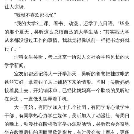
让人惊讶。
　　“我就不喜欢那么忙”
　　“我的大学?上课、看书、动漫，还学了点日语。”毕业
的那个夏天，吴昕这么总结自己的大学生活：“其实我大学
从来都没想过工作的事情。我就觉得像以前一样把书念好就
行了。”
　　理科女生吴昕，考上北京一所以人文社会学科见长的大
学学新闻。
　　室友们都还记得大一开学那天，吴昕的爸爸把挂蚊帐的
铁丝安好，拿着钳子从上铺爬下来的情形。当时，吴昕妈妈
接着爬上去，开始铺床单，已经比妈妈高一个脑袋的吴昕站
在床边，一直低头摆弄着手机。
　　大一开始，有同学加入十几个社团，有同学专心做学生
干部，有同学热心办学生媒体，吴昕加入了动漫社。每周日
的晚上，动漫社在阶梯教室举办观影活动，吴昕都会兴奋地
坐在教室后排的黑暗里欣赏影片，有时候会拉上室友，更多