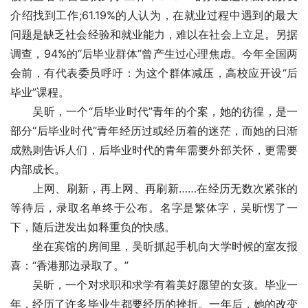
介绍找到工作;61.19%的人认为，在就业过程中遇到的最大
问题是缺乏社会经验和就业能力，难以在社会上立足。另据
调查，94%的“后毕业群体”曾产生过心理焦虑。今年全国两
会前，有代表委员呼吁：为这个群体减压，高校应开设“后
毕业”课程。
　　吴昕，一个“后毕业时代”青年的个案，她的彷徨，是一
部分“后毕业时代”青年经历过或经历着的迷茫，而她的日渐
成熟则告诉人们，后毕业时代的青年需要外部关怀，更需要
内部成长。
　　上网、刷新，再上网、再刷新……在经历无数次紧张的
等待后，录取名单终于公布。名字是繁体字，吴昕愣了一
下，随后迸发出如释重负的快感。
　　坐在宾馆的房间里，吴昕抓起手机向大学时候的室友报
喜：“香港那边录取了。”
　　吴昕，一个对求职和求学有着美好愿望的女孩。毕业一
年，经历了许多毕业生都要经历的挫折。一年后，她的改变