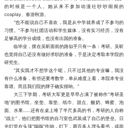
的时候是一个人。她从来不参加动漫社吵吵闹闹的
cosplay、春游秋游。
　　“也不能说自己不喜欢，我是从中学就养成了不参与的
习惯。”不参与社团活动和学生媒体，没有实习经历，没有
足够高的学分成绩，也没有出国的准备。
　　临毕业，摆在吴昕面前的路似乎只有一条：考研。吴昕
也觉得自己还没有做好求职的准备，于是决定考取本学院的
研究生。
　　“其实我才不想学这个呢，只不过其他的专业嘛，我没
有什么准备，有些还要考数学，单从难度上看，本院本专业
靠谱。而且我们院的牌子确实很响。”
　　大三下学期，考研大军更是早早占满了被称作“考研圣
地”的图书馆。坐垫、靠垫、纸巾、甜点、酸奶、蜂蜜、泡
面、水果……还有在桌上堆了半尺多高的书，考研的人自称
“战士”，他们把图书馆的自习室也武装成了自己的堡垒。日
光灯管在头顶“嗡嗡”作响，灯下，两百多人埋头看书，或面