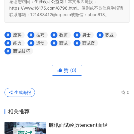
感谢您访问：
生涯设计公益网
！本文永久链接：
https://www.16175.com/8796.html
。侵删或不良信息举报请
联系邮箱：121488412@qq.com或微信：aban618。
应聘
技巧
教师
男士
职业
能力
运动
面试
面试官
面试技巧
赞
(0)
生成海报
0
相关推荐
腾讯面试经历tencent面经