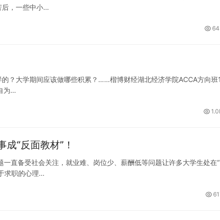
苦后，一些中小…
64
的？大学期间应该做哪些积累？……楷博财经湖北经济学院ACCA方向班1
自为…
1.0
成“反面教材”！
题一直备受社会关注，就业难、岗位少、薪酬低等问题让许多大学生处在“
于求职的心理…
61