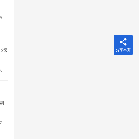
8
2级
分享本页
K
刚
7