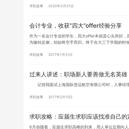
求职故事
2020年3月31日
会计专业，收获“四大”offer经验分享
作为一名会计专业的学生，四大offer本就是心头所好，
为辗转反侧，却始终空手而归。终于在大三下学期的时候
由此展开了我与PwC的故事。 作为一个提供专业服务
的专业员工。因此，在我们正式成为普华的一员实习生
求职故事
2017年1月31日
圳分所的实习生会跟广州分所的实习生一道接受为期三
过来人讲述：职场新人要善做无名英雄
记得我面试上海国际货运航空有限公司时，人事经理问
求职故事
2017年2月15日
求职攻略：应届生求职应该找准自己的
6月份随着，应届生求职高峰的到来，用人单位近期向人