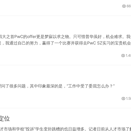
66
四大之首PwC的offer更是梦寐以求之物。只可惜普华虽好，机会难求。
，我通过自己的努力，赢得了一个比赛并获得去PwC SZ实习的宝贵机
的机构，PwC致力于为客户提供优质的审计服务，而优质的服务离不开训练
之前，我们必须接受专业的培训。我们培训的地点是在广州分所，在这里
1.4
天的培训。
了很多问题，其中印象最深的是，“工作中受了委屈怎么办？”
1.
定位
才市场和学校“投诉”学生变卦跳槽的也日益增多。记者日前从人才市场了