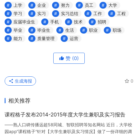
上学
企业
努力
员工
大学
学习
实习
实习总结
工作
工程
应届毕业生
手机
技术
招聘
毕业
毕业生
生活
职业
职场
能力
质量管理
运营
赞
(0)
生成海报
0
相关推荐
课程格子发布2014-2015年度大学生兼职及实习报告
——熟人口碑传播远超58同城、智联招聘等知名网站 近日，大学校
园app“课程格子”针对【大学生兼职及实习情况】做了一份详细的调