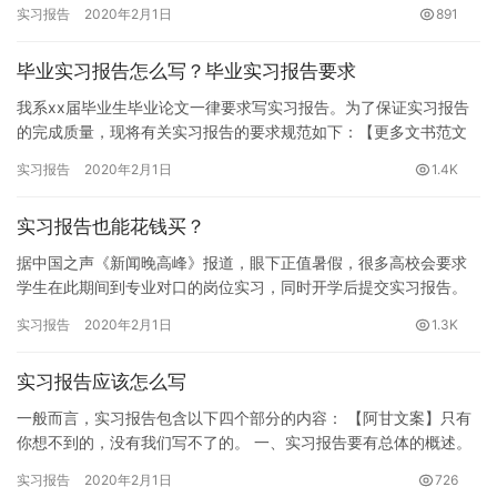
查报告。报告收集了北京、天津、河北、山东等地区在校大学…
实习报告
2020年2月1日
891
毕业实习报告怎么写？毕业实习报告要求
我系xx届毕业生毕业论文一律要求写实习报告。为了保证实习报告
的完成质量，现将有关实习报告的要求规范如下：【更多文书范文
请关注我的头条号主页】 一、实习报告的基本结构 1、前置部份，
实习报告
2020年2月1日
1.4K
…
实习报告也能花钱买？
据中国之声《新闻晚高峰》报道，眼下正值暑假，很多高校会要求
学生在此期间到专业对口的岗位实习，同时开学后提交实习报告。
但是一些学生因为各种原因不想或者无法实习，就从网上购买实习
实习报告
2020年2月1日
1.3K
报告。…
实习报告应该怎么写
一般而言，实习报告包含以下四个部分的内容： 【阿甘文案】只有
你想不到的，没有我们写不了的。 一、实习报告要有总体的概述。
这部分主要包含了实习目的、实习背景、实习单位和岗位、实习时…
实习报告
2020年2月1日
726