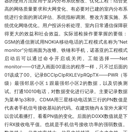
器的使用方法应用于室内分布系统整改、优化工程：结合更
高的网络质量要求和大网变化、有必要对已建的室内分布系
统进行全面的测试评估、系统指标调测、整改方案实施、系
统优化网络优化。用户投诉分析处理、室内日常通信保障获
得更大的效益和社会效益。实际巡检操作要掌握的要领：
GSM的通信测试用NOKIA移动电话的工程模式名称为“Net 
monitor”分组画面为改锥、铁锤和手机，诺基亚的工程模式
启动后可以通过命令开启或关闭。工能选择――Net 
monitor――01进入画面00退出的程序一样，只不过后面的
01该成了00。记录BCCIpCIpRXLEVpRQpTX――PWR（等
级）最强邻居小区１跟最强邻小区2的数据，以及切换测
试。打通10010电话，对数据变化进行记录。主要记录数据
为菜单1p3和9。CDMA用三星移动电话第三行的PN数值是
代表者手机信号接收基站的代码。在建筑物内＆室外大家可
以尝试着播打。看看PN值的变化。后面的D0XX数值就是下
行RX接收电平值。也就是手机信号接收功率的强弱数值。