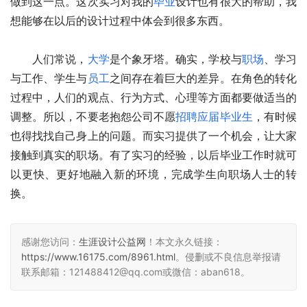
做到这一点。这次实习对我的
毕业
设计也有很大的帮助，我
想能够在以后的设计过程中体会到很多东西。
　　人们常说，
大学
是个象牙塔。确实，学校与
职场
、学习
与工作、学生与
员工
之间存在着巨大的差异。在角色的转化
过程中，人们的观点、行为方式、心理等方面都要做适当的
调整。所以，不要老抱怨公司不愿
招聘
应届毕业生
，有时候
也得找找自己身上的问题。而实习提供了一个机会，让大家
接触到真实的职场。有了实习的经验，以后毕业工作时就可
以更快、更好地融入新的环境，完成学生向职场人士的转
换。   
感谢您访问：
生涯设计公益网
！本文永久链接：
https://www.16175.com/8961.html
。侵删或不良信息举报请
联系邮箱：121488412@qq.com或微信：aban618。