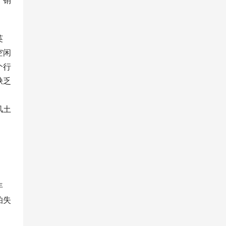
、销
英
空闲
个行
缺乏
风土
年
怕失