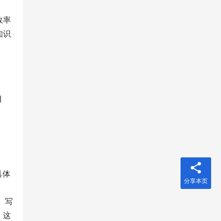
效率
知识
。
目
具体
分享本页
、写
，这