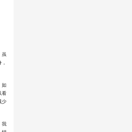
。虽
身，
：如
以看
减少
：我