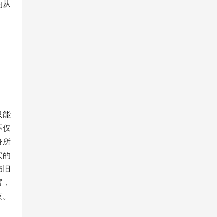
的从
只能
不仅
身所
安的
仍旧
富，
友。