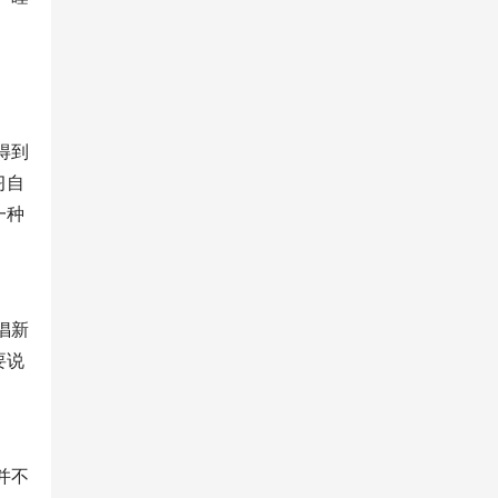
得到
习自
一种
倡新
要说
。
并不