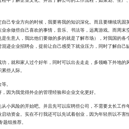
过程中了解企业文化、并且了解公司的工作流程，如策划、生产
定自己专业方向的时候，我要将我的知识深化。而且要继续巩固
在业余做些自己喜欢的事情，音乐、书法等，远离游戏。而周末
也是生意人，我比他们要做的多的就是了解市场），对我国的各
时混迹企业招聘会，提前让自己感受下就业压力，同时了解自己
成功，就和家人过个好年，同时可以出去走走，多领略下外地的
积累些人际。
金等。
好，因为我觉得外企的管理经验和企业文化更好。
先从小风险的开始吧。并且先可以应聘些公司，不需要太长工作
业启动资金。实在不行我还可以先试着创业，因为年轻所以不害
专题组推荐。 