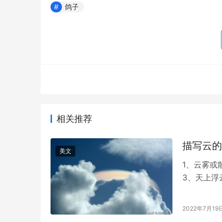
鸽子
相关推荐
描写云的
美文
1、云雾或
3、天上浮
游。 5、
2022年7月19