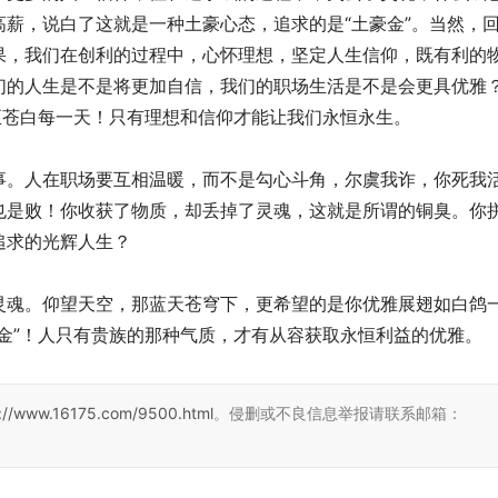
薪，说白了这就是一种土豪心态，追求的是“土豪金”。当然，
果，我们在创利的过程中，心怀理想，坚定人生信仰，既有利的
们的人生是不是将更加自信，我们的职场生活是不是会更具优雅
至苍白每一天！只有理想和信仰才能让我们永恒永生。
事。人在职场要互相温暖，而不是勾心斗角，尔虞我诈，你死我
也是败！你收获了物质，却丢掉了灵魂，这就是所谓的铜臭。你
追求的光辉人生？
灵魂。仰望天空，那蓝天苍穹下，更希望的是你优雅展翅如白鸽
金”！人只有贵族的那种气质，才有从容获取永恒利益的优雅。
s://www.16175.com/9500.html
。侵删或不良信息举报请联系邮箱：