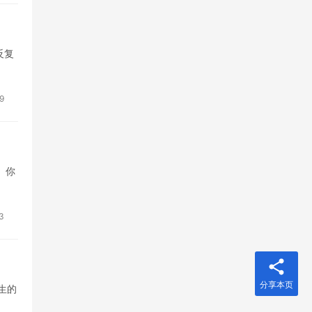
反复
9
、你
3
分享本页
生的