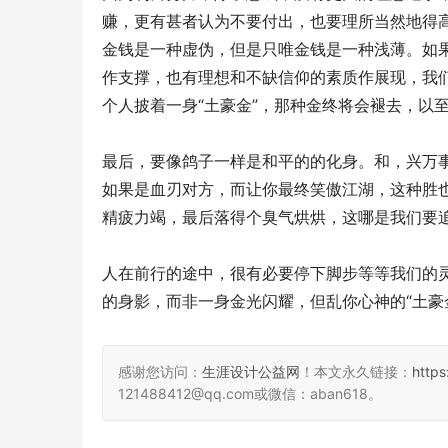
赚，更有甚者认为不要付出，也要理所当然地得高
金钱是一种虚伪，但是只唯金钱是一种浅薄。如
作支撑，也有理想和不缺信仰的素质作展现，我
个人披着一身“土豪金”，那种金终将会褪去，以
最后，要像鸽子一样是和平的的化身。和，兴万
如果是血刃对方，而让你最终笑傲江湖，这种胜
精疲力竭，最后落得个臭气烘烘，这哪是我们要
人在前行的途中，很有必要停下脚步等等我们的
的身影，而非一身金光闪耀，但乱你心神的“土豪
感谢您访问：
生涯设计公益网
！本文永久链接：
http
121488412@qq.com或微信：aban618。