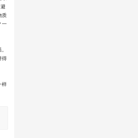
回避
物质
？一
活。
拼得
一样