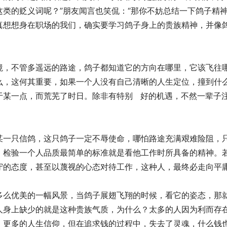
类的贬义词呢？”朋友闻言也笑侃：“那你不妨总结一下鸽子精神
真想想身在职场的我们，确实要学习鸽子身上的贵族精神，并像
境，不管多遥远的路途，鸽子都知道它的方向在哪里，它该飞往
么，这何其重要，如果一个人没有自己清晰的人生定位，撞到什
某一点，而荒芜了时日。除非有特别   好的机遇，不然一辈子
某一只信鸽，这只鸽子一定不辱使命，哪怕路途充满艰难险阻，
，检验一个人品质最简单的标准就是看他工作时所具备的精神。
守的态度，甚至以蔑视的心态对待工作，这种人，最终必走向平
多么优美的一幅风景，当鸽子展翅飞翔的时候，看它的姿态，那
人身上缺少的就是这种贵族气质，为什么？太多的人因为利而存
，更多的人生信仰，但在追求钱的过程中，失去了灵魂，什么钱