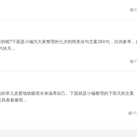
2
的呢?下面是小编为大家整理的七夕的绝美佳句文案280句，仅供参考，
约沐月…
7
边的草儿贪婪地吮吸雨水来滋养自己。下面就是小编整理的下雨天的文案
.狂风卷着暴雨…
11