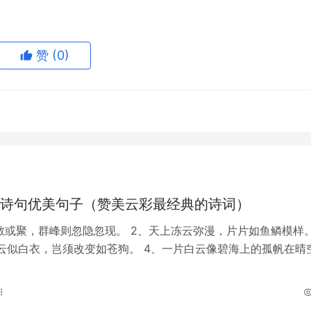
赞
(0)
诗句优美句子（赞美云彩最经典的诗词）
散或聚，群峰则忽隐忽现。 2、天上冻云弥漫，片片如鱼鳞模样
云似白衣，岂须改变如苍狗。 4、一片白云像碧海上的孤帆在晴
头顶是一堆紫色的孕育着暴雨…
日