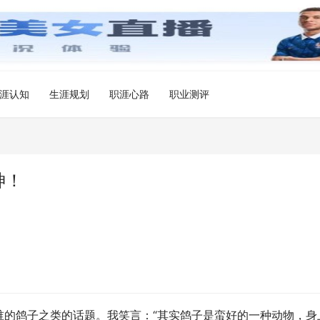
涯认知
生涯规划
职涯心路
职业测评
神！
谁的鸽子之类的话题。我笑言：“其实鸽子是蛮好的一种动物，身