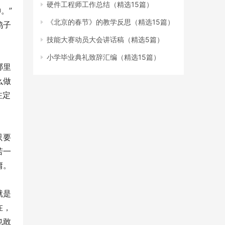
硬件工程师工作总结（精选15篇）
。”
《北京的春节》的教学反思（精选15篇）
鸽子
技能大赛动员大会讲话稿（精选5篇）
小学毕业典礼致辞汇编（精选15篇）
哪里
么做
注定
只要
若一
庸。
就是
在，
也敢