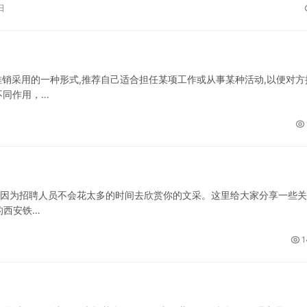
日
推销采用的一种形式,推荐自己适合担任某项工作或从事某种活动,以便对方
不同作用，…
短，因为招聘人员不会花太多的时间去欣赏你的文采。这里给大家分享一些
的西安铁…
1