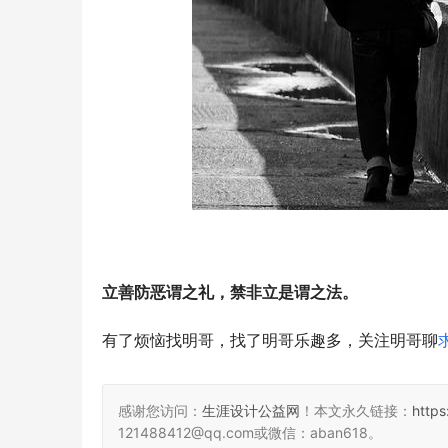
立善防恶谓之礼，禁非立是谓之法。
有了烦恼找明哥，找了明哥乐趣多，关注明哥聊
感谢您访问：
生涯设计公益网
！本文永久链接：
http
121488412@qq.com或微信：aban618。