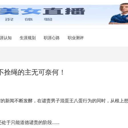
涯认知
生涯规划
职涯心路
职业测评
不拴绳的主无可奈何！
”的新闻不断发酵，在谴责男子混蛋王八蛋行为的同时，从根上
还处于只能道德谴责的阶段……