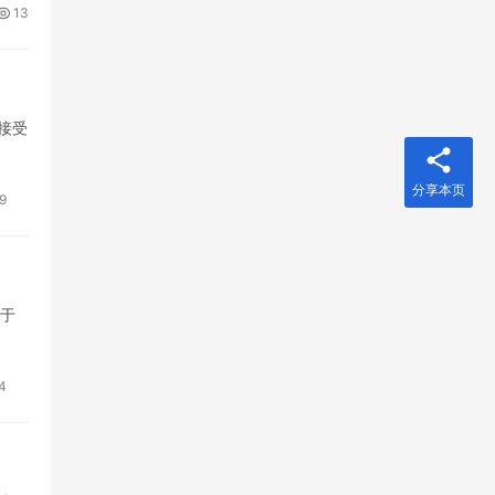
13
接受
分享本页
9
关于
4