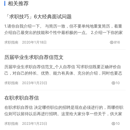
相关推荐
「求职技巧」6大经典面试问题
1.请你自我介绍一下。 与简历一致，但不要单纯地重复简历，着重
介绍自己最突出的技能和个性中最积极的一点。 2.介绍一下你的家
庭。 除了介绍家庭成员之外，还要强调父母对自己教育的重视…
求职指南
2020年1月18日
816
历届毕业生求职自荐信范文
历届毕业生求职自荐信范文_个人自荐信 写求职信既要正确评价自
己，对自己的特长、优势、能力有具体、充分的介绍，同时也要态
度谦虚、语气委婉，做到自信而不妄自尊大，自谦而不妄自菲薄。
求职指南
2023年1月23日
10
言辞…
在职求职自荐信
在职求职自荐信 决定哪些职位的招聘是现在必须进行的，而哪些职
位则可以留待以后再进行招聘。这里给大家分享一些关于，供大家
参考。 求职自荐信1 尊敬的领导： 您好!感谢您能从百忙之中抽…
求职指南
2023年1月23日
10