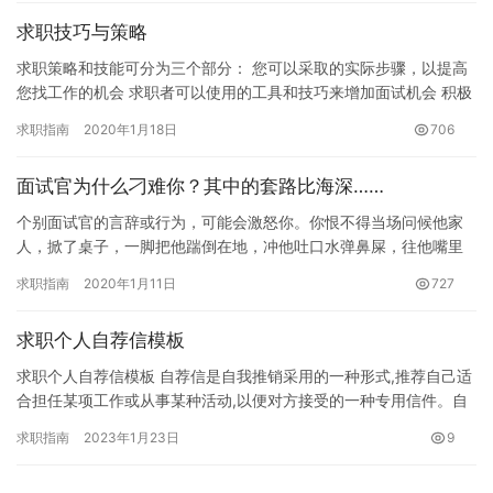
求职技巧与策略
求职策略和技能可分为三个部分： 您可以采取的实际步骤，以提高
您找工作的机会 求职者可以使用的工具和技巧来增加面试机会 积极
的心理态度和前景有助于加强这一过程并使其继续发展 对于某些…
求职指南
2020年1月18日
706
面试官为什么刁难你？其中的套路比海深……
个别面试官的言辞或行为，可能会激怒你。你恨不得当场问候他家
人，掀了桌子，一脚把他踹倒在地，冲他吐口水弹鼻屎，往他嘴里
塞袜子，“何事长向别时圆，我会天马流星拳”。或者，出了应聘公司
求职指南
2020年1月11日
727
在…
求职个人自荐信模板
求职个人自荐信模板 自荐信是自我推销采用的一种形式,推荐自己适
合担任某项工作或从事某种活动,以便对方接受的一种专用信件。自
荐信最重要的在于它与履历表起着不同作用，许多履历表中的具体…
求职指南
2023年1月23日
9