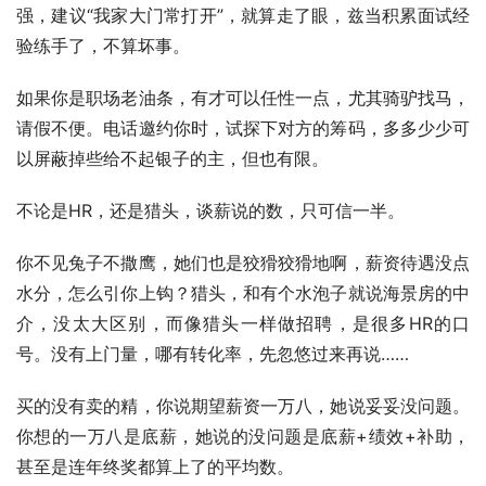
强，建议“我家大门常打开”，就算走了眼，兹当积累面试经
验练手了，不算坏事。
如果你是职场老油条，有才可以任性一点，尤其骑驴找马，
请假不便。电话邀约你时，试探下对方的筹码，多多少少可
以屏蔽掉些给不起银子的主，但也有限。
不论是HR，还是猎头，谈薪说的数，只可信一半。
你不见兔子不撒鹰，她们也是狡猾狡猾地啊，薪资待遇没点
水分，怎么引你上钩？猎头，和有个水泡子就说海景房的中
介，没太大区别，而像猎头一样做招聘，是很多HR的口
号。没有上门量，哪有转化率，先忽悠过来再说……
买的没有卖的精，你说期望薪资一万八，她说妥妥没问题。
你想的一万八是底薪，她说的没问题是底薪+绩效+补助，
甚至是连年终奖都算上了的平均数。