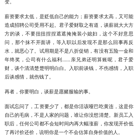
变。
薪资要求太低，是贬低自己的能力；薪资要求太高，又可能
造成招聘公司受用不起。君子爱财取之有道，谈薪就大大方
方的谈，不要扭扭捏捏遮遮掩掩装小媳妇，这个不好意思
问，那个抹不开面讲，等入职以后发现不是那么回事再反
水，就恶心了。试用期是不是八折促销，有没有五险一金和
年终奖，公司有什么福利……亲兄弟还明算账呢，君子爱
财，谈个清清楚楚明明白白。入职前谈钱，不伤感情，入职
后谈感情，就伤钱了。
再者，你要明白，谈薪是愿赌服输的事。
面试忘问了，工资要少了，都是你活该哑巴吃黄连，这是你
自己的毛病，不是人家的问题，谁让你没想清楚。新员工入
职后，任何公司都不会短时间内再大幅涨薪，你发现开价低
了再讨价还价，说明你是一个不会估算自身价值的人。