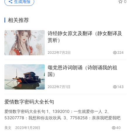
生成海报
0
相关推荐
诗经静女原文及翻译（静女翻译及
赏析）
2022年7月2日
224
颂党恩诗词朗诵（诗朗诵我的祖
国）
2022年7月1日
143
爱情数字密码大全长句
爱情数字密码大全长句 1、1392010：一生就爱你一人 2、
53207778：我想和你去吹吹风 3、7758258：亲亲我吧爱我吧
4、535…
美文
2023年1月29日
40