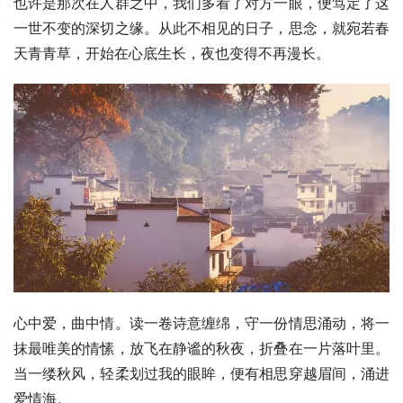
也许是那次在人群之中，我们多看了对方一眼，便笃定了这
一世不变的深切之缘。从此不相见的日子，思念，就宛若春
天青青草，开始在心底生长，夜也变得不再漫长。
心中爱，曲中情。读一卷诗意缠绵，守一份情思涌动，将一
抹最唯美的情愫，放飞在静谧的秋夜，折叠在一片落叶里。
当一缕秋风，轻柔划过我的眼眸，便有相思穿越眉间，涌进
爱情海。