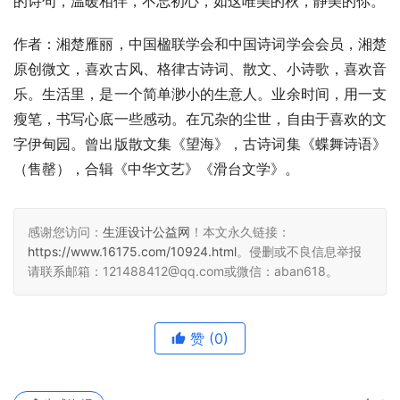
的诗句，温暖相伴，不忘初心，如这唯美的秋，静美的你。
作者：湘楚雁丽，中国楹联学会和中国诗词学会会员，湘楚
原创微文，喜欢古风、格律古诗词、散文、小诗歌，喜欢音
乐。生活里，是一个简单渺小的生意人。业余时间，用一支
瘦笔，书写心底一些感动。在冗杂的尘世，自由于喜欢的文
字伊甸园。曾出版散文集《望海》，古诗词集《蝶舞诗语》
（售罄），合辑《中华文艺》《滑台文学》。
感谢您访问：
生涯设计公益网
！本文永久链接：
https://www.16175.com/10924.html
。侵删或不良信息举报
请联系邮箱：121488412@qq.com或微信：aban618。
赞
(0)