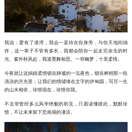
我说：爱有了港湾，我会一直待在你身旁，与你天地间徜
徉，这一辈子不管有多长，我都会陪你一起走完余生的时
光。窗外秋风起，我遣墨舞相思。一帘幽梦，十里柔情。
今夜就让这娟娟柔情锁在静谧的一泓夜色，锁在树梢那一轮
清凉的月光里；让我们的情缱绻在文字的伊甸园，写尽一生
的山水相依，珍惜现在，珍惜你我。
不去管曾经多么风华绝貌的初见，只愿读懂彼此，默默珍
惜，不让未来留下悲画扇的凄凉。