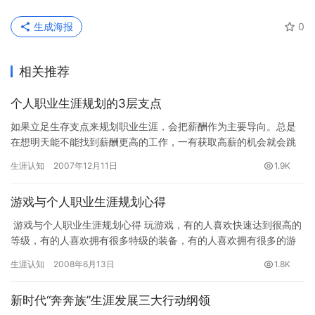
生成海报
0
相关推荐
个人职业生涯规划的3层支点
如果立足生存支点来规划职业生涯，会把薪酬作为主要导向。总是
在想明天能不能找到薪酬更高的工作，一有获取高薪的机会就会跳
槽，而常常忽略自身成长。待到遇上职业瓶颈，薪酬没了增长空
生涯认知
2007年12月11日
1.9K
间，而技…
游戏与个人职业生涯规划心得
游戏与个人职业生涯规划心得 玩游戏，有的人喜欢快速达到很高的
等级，有的人喜欢拥有很多特级的装备，有的人喜欢拥有很多的游
戏货币…其实都不过是在被游戏玩而已，而…
生涯认知
2008年6月13日
1.8K
新时代“奔奔族”生涯发展三大行动纲领