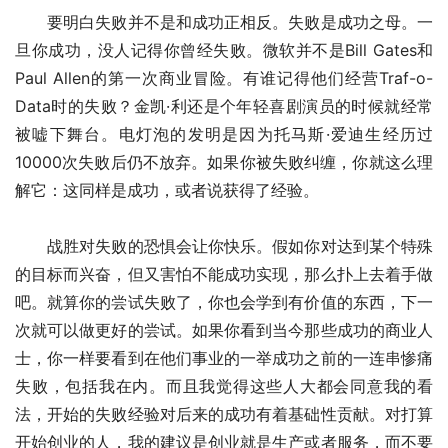
　　要明白失败并不是和成功正相反。失败是成功之母。一
旦你成功，没人记得你曾经失败。微软并不是Bill Gates和 
Paul Allen的第一次商业冒险。有谁记得他们经营Traf-o-
Data时的失败？金凯·利还是个年轻喜剧演员的时候就经常
被嘘下舞台。电灯泡的发明是因为托马斯·爱迪生经历过
10000次失败后仍不放弃。如果你被失败纠缠，你就这么理
解它：这同样是成功，或者说获得了经验。
　　战胜对失败的恐惧会让你快乐。假如你对达到某个特殊
的目标而兴奋，但又害怕不能成功实现，那么扑上去着手做
吧。就算你的尝试失败了，你也会学到有价值的东西，下一
次就可以做更好的尝试。如果你看到当今那些成功的商业人
士，你一样要看到在他们事业的一举成功之前的一连串惨痛
失败，包括我在内。而且我觉得这些人大都会同意我的看
法，开始的失败经验对后来的成功有着基础性贡献。对打算
开始创业的人，我的建议是创业就是生产或者服务，而不要