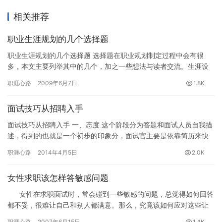
相关推荐
职业生涯规划的几个选择题
职业生涯规划的几个选择题 选择题在职业规划制定过程中会有很
多，本文主要列举其中的几个，加之一些想法与读者交流。生涯设
计公益网(www.16175.com)职业生涯规划专题组推荐。 …
职涯心路
2009年6月7日
1.8K
面试技巧从招聘入手
面试技巧从招聘入手 一、态度 这个阶段分为答题和面试人员自我描
述，得到的也就是一个初步的印象分，面试官主要是依靠简历来快
速简单的了解开发人员的，所以面试人员要注意的是： 1、描述自…
职涯心路
2014年4月5日
2.0K
女性求职该怎样答敏感问题
女性在求职面试时，常会碰到一些敏感的问题，总觉得如何回答
都不妥，很难让自己和别人都满意。那么，究竟该如何应对这些让
人感…
职涯心路
2007年6月15日
1.4K