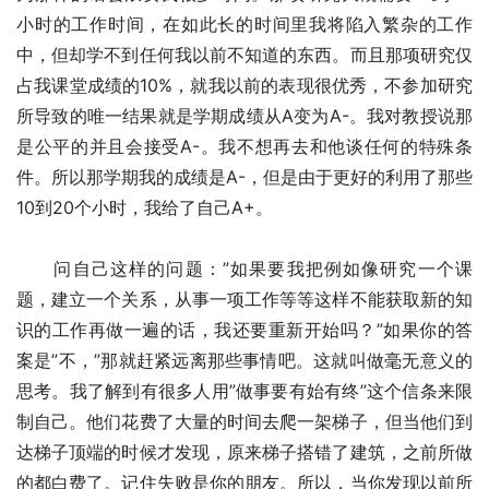
小时的工作时间，在如此长的时间里我将陷入繁杂的工作
中，但却学不到任何我以前不知道的东西。而且那项研究仅
占我课堂成绩的10%，就我以前的表现很优秀，不参加研究
所导致的唯一结果就是学期成绩从A变为A-。我对教授说那
是公平的并且会接受A-。我不想再去和他谈任何的特殊条
件。所以那学期我的成绩是A-，但是由于更好的利用了那些
10到20个小时，我给了自己A+。
　　问自己这样的问题：”如果要我把例如像研究一个课
题，建立一个关系，从事一项工作等等这样不能获取新的知
识的工作再做一遍的话，我还要重新开始吗？”如果你的答
案是”不，”那就赶紧远离那些事情吧。这就叫做毫无意义的
思考。我了解到有很多人用”做事要有始有终”这个信条来限
制自己。他们花费了大量的时间去爬一架梯子，但当他们到
达梯子顶端的时候才发现，原来梯子搭错了建筑，之前所做
的都白费了。记住失败是你的朋友。所以，当你发现以前所