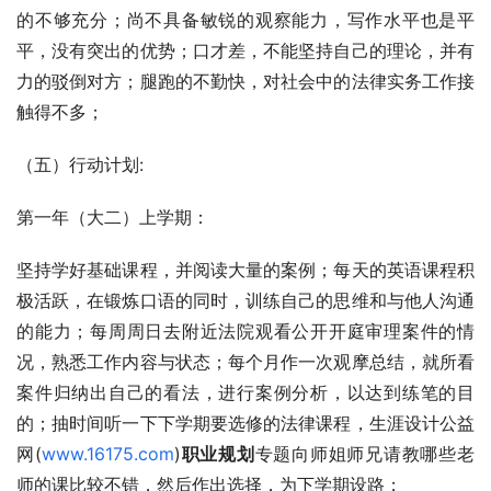
的不够充分；尚不具备敏锐的观察能力，写作水平也是平
平，没有突出的优势；口才差，不能坚持自己的理论，并有
力的驳倒对方；腿跑的不勤快，对社会中的法律实务工作接
触得不多；
（五）行动计划:
第一年（大二）上学期：
坚持学好基础课程，并阅读大量的案例；每天的英语课程积
极活跃，在锻炼口语的同时，训练自己的思维和与他人沟通
的能力；每周周日去附近法院观看公开开庭审理案件的情
况，熟悉工作内容与状态；每个月作一次观摩总结，就所看
案件归纳出自己的看法，进行案例分析，以达到练笔的目
的；抽时间听一下下学期要选修的法律课程，生涯设计公益
网(
www.16175.com
)
职业规划
专题向师姐师兄请教哪些老
师的课比较不错，然后作出选择，为下学期设路；