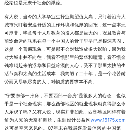
经纶也是无奈于社会的浮躁。
有人说，当今的大学毕业生择业期望值太高，只盯着沿海大
城市只盯着安逸舒适的工作环境和优厚的回报，这一点本无
可厚非，毕竟每个人对教育的投入都是巨大的，况且教育与
前途命运的联系在每一个中国人的骨子里早已是根深蒂固，
这是一个普遍现象，可是那不会对我造成多大影响，因为我
对大城市并不向往，我看不惯那里的繁华和喧嚣，看不惯金
钱堆砌起来的浮华和日益冷漠的人心，受不了那里太快的生
活节奏和太高的生活成本，我简陋了二十年，是一个吃苦耐
劳而又尽职尽责的人，对物质的要求本不高。
“宁要东部一张床，不要西部一套房”是很多人的心态，也似
乎是一个社会现实，那么西部地区的就业现状就真得那么令
人乐观了吗？又有人说，现实并非如此，西部地区同样有着
鲜为人知的无奈和尴尬，生涯设计公益网
www.16175.com
这可是空穴来风的。07年末在我最喜爱最信赖的中国第一