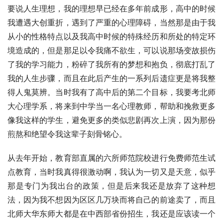
要说人生理想，我的理想早已经在多年前成形，高中的时候
我遭遇大创重折，遇到了严重的心理障碍，当然那是由于我
从小的性格特点以及我高中时候的特殊经历和所处的特定环
境造成的，但是那足以令我痛不欲生，可以说那场变故损伤
了我的学习能力，粉碎了我所有的梦想和抱负，彻底打乱了
我的人生步骤，而且在此后产生的一系列后遗症更是将我整
得人鬼莫辨。当时我有了高中后的第二个目标，我要考北师
大心理学系，将来到中学当一名心理教师，帮助和挽救更多
像我这样的学生，避免更多的类似悲剧再次上演，因为那份
煎熬和绝望令我这辈子刻骨铭心。
从去年开始，教育部直属的六所师范院校进行免费师范生试
点教育，当时我真得很激动啊，我认为一切又是天意，似乎
那是专门为我出台的政策，但是后来我还是放弃了这种想
法，因为我不想因为区区几万块而将自己的前途卖了，而且
北师大华东师大都是在中西部省份招生，我还是应该读一个