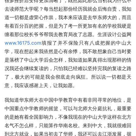
很多挫折后变得更加清晰了，既然如此那么当初我为什么不
去读师范大学呢？每当想起那份经历我就会后悔自责，我知
道一切都是虚荣心作祟，我本来应该是去华东师大的，而且
有着百分百的把握，但是为了考一所更加有名的学校我硬是
缠着那位校长爷爷帮我去教育局改了志愿。生涯设计公益网
www.16175.com
填报了并不保险只有八成把握的中山大
学，现在想起来我依然是心有余悸，我不敢想象自己当时要
是落榜了中山大学后会怎样，我知道如果真得出现那样的情
况我还会继续复读的，只怕我已经难以坚持完我的复读之路
了，极大的可能是我会彻底走向疯狂。所以说一切都是天
意，我应该感谢上天，让我如愿。
我知道华东师大在中国中学教育中有着非同寻常的地位，是
中国重点中学教师的摇篮，可以与北师大分庭抗礼，最重要
的是她有着全国影响力，不像我现在的中山大学这样在北方
名气不怎么样，只能算作华南名校。来到中大，我就很难回
到北方就业，如果当初去了华师，我还可以去江浙发展，据