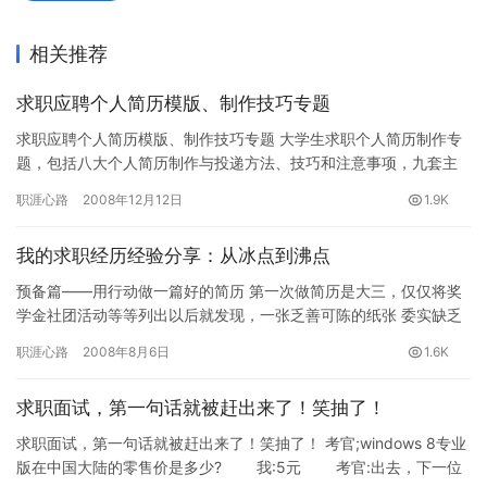
相关推荐
求职应聘个人简历模版、制作技巧专题
求职应聘个人简历模版、制作技巧专题 大学生求职个人简历制作专
题，包括八大个人简历制作与投递方法、技巧和注意事项，九套主
流类型的简历模板，希望对即将找工作的大学毕业生有参考作用。
职涯心路
2008年12月12日
1.9K
生涯…
我的求职经历经验分享：从冰点到沸点
预备篇——用行动做一篇好的简历 第一次做简历是大三，仅仅将奖
学金社团活动等等列出以后就发现，一张乏善可陈的纸张 委实缺乏
说服力，在回忆细节的时候也有诸多疑点存在。那时候自己在想，
职涯心路
2008年8月6日
1.6K
如…
求职面试，第一句话就被赶出来了！笑抽了！
求职面试，第一句话就被赶出来了！笑抽了！ 考官;windows 8专业
版在中国大陆的零售价是多少? 我:5元 考官:出去，下一位