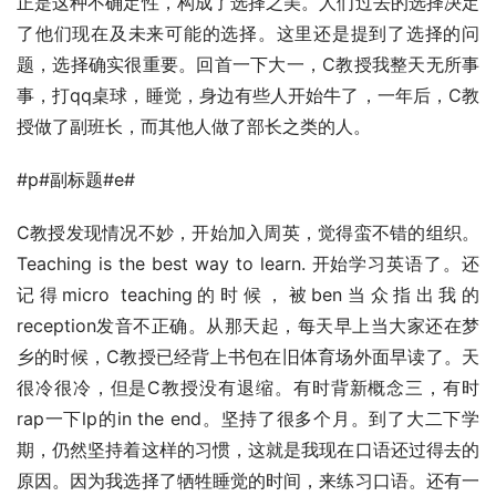
正是这种不确定性，构成了选择之美。人们过去的选择决定
了他们现在及未来可能的选择。这里还是提到了选择的问
题，选择确实很重要。回首一下大一，C教授我整天无所事
事，打qq桌球，睡觉，身边有些人开始牛了，一年后，C教
授做了副班长，而其他人做了部长之类的人。
#p#副标题#e#
C教授发现情况不妙，开始加入周英，觉得蛮不错的组织。
Teaching is the best way to learn. 开始学习英语了。还
记得micro teaching的时候，被ben当众指出我的
reception发音不正确。从那天起，每天早上当大家还在梦
乡的时候，C教授已经背上书包在旧体育场外面早读了。天
很冷很冷，但是C教授没有退缩。有时背新概念三，有时
rap一下lp的in the end。坚持了很多个月。到了大二下学
期，仍然坚持着这样的习惯，这就是我现在口语还过得去的
原因。因为我选择了牺牲睡觉的时间，来练习口语。还有一