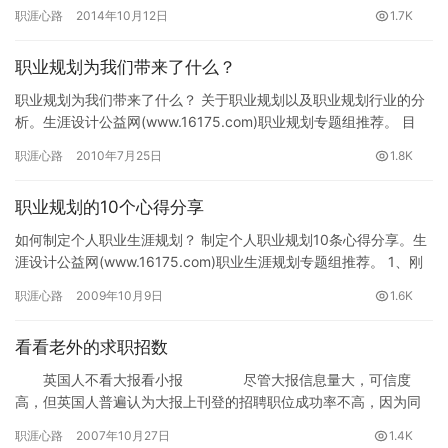
放弃这两个字在哥的字典里面就没有出现过…
职涯心路
2014年10月12日
1.7K
职业规划为我们带来了什么？
职业规划为我们带来了什么？ 关于职业规划以及职业规划行业的分
析。生涯设计公益网(www.16175.com)职业规划专题组推荐。 目
前，社会上就职业生涯规划的讲座、培训有很多，人们…
职涯心路
2010年7月25日
1.8K
职业规划的10个心得分享
如何制定个人职业生涯规划？ 制定个人职业规划10条心得分享。生
涯设计公益网(www.16175.com)职业生涯规划专题组推荐。 1、刚
刚进入社会的人不要忙着找工作，不要被自己所学…
职涯心路
2009年10月9日
1.6K
看看老外的求职招数
英国人不看大报看小报 尽管大报信息量大，可信度
高，但英国人普遍认为大报上刊登的招聘职位成功率不高，因为同
一个职位可能有几千人，甚至上万人竞争。他们宁愿选择小报上的
职涯心路
2007年10月27日
1.4K
招聘信…