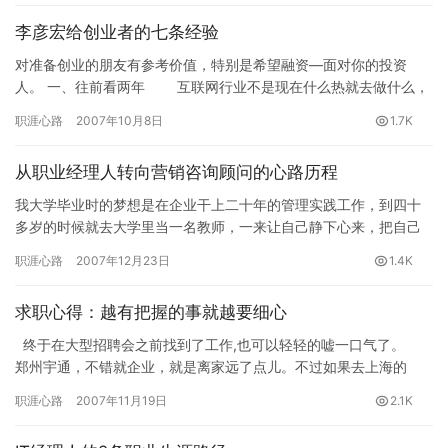
李彦宏给创业者的七条经验
对准备创业的朋友有参考价值，特别是希望融资—面对你的投资
人。 一、往前看两年 互联网行业不是现在什么热就去做什么，
而是要看到两年后什么热。事实上，97年我就和一位MIT（麻省理…
职涯心路
2007年10月8日
1.7K
从职业经理人转向营销咨询顾问的心路历程
我大学毕业时的梦想是在企业干上二十年的管理实践工作，到四十
多岁的时候就去大学里当一名教师，一来让自己静下心来，把自己
职业生涯中的经验与教训， 感悟与体会进行总结提炼，传递给年轻
职涯心路
2007年12月23日
1.4K
人，…
求职心得：越有把握的事就越要细心
终于在大型招聘会之前找到了工作,也可以轻轻的嘘一口气了。
郑州宇通，不错就企业，就是离家远了点儿。不过如果去上海的
话，会更远。本来以为会去上…
职涯心路
2007年11月19日
2.1K