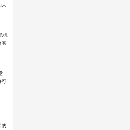
为大
危机
合实
意
好可
己的