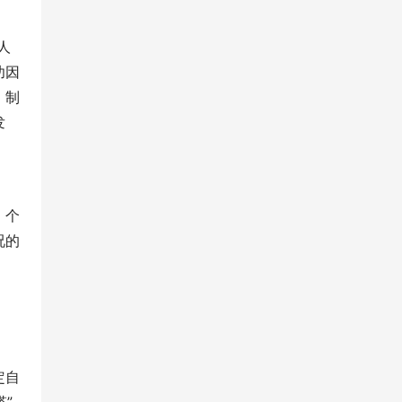
人
功因
，制
发
、个
况的
定自