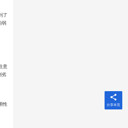
到了
的弱
注意
制劣
用性
分享本页