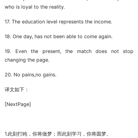
who is loyal to the reality. 
17. The education level represents the income. 
18. One day, has not been able to come again. 
19. Even the present, the match does not stop 
changing the page. 
20. No pains,no gains.
译文如下：
[NextPage]
1.此刻打盹，你将做梦；而此刻学习，你将圆梦。 