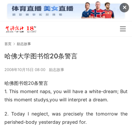
✕
首页
励志故事
哈佛大学图书馆20条警言
2008年10月15日 08:00
励志故事
哈佛图书馆20条警言
1. This moment naps, you will have a white-dream; But 
this moment studys,you will interpret a dream. 
2. Today I neglect, was precisely the tomorrow the 
perished-body yesterday prayed for. 