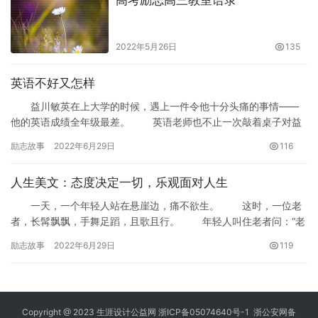
2022年5月26日
135
英语不好又怎样
益川敏英在上大学的时候，遇上一件令他十分头痛的事情——
他的英语成绩全年级最差。 英语老师也不止一次敲着桌子对益
川敏英说：“你这么聪明的一…
励志故事
2022年6月29日
116
人生美文：态度决定一切，乐观面对人生
一天，一个年轻人站在悬崖边，痛不欲生。 这时，一位老
者，长髯飘飘，手舞足蹈，且歌且行。 年轻人叫住老者问：“老
人家，您为什么如此快乐呢？” …
励志故事
2022年6月29日
119
Copyright @ 2023
生涯设计公益网
浙ICP备05074640号-1
浙公安网备