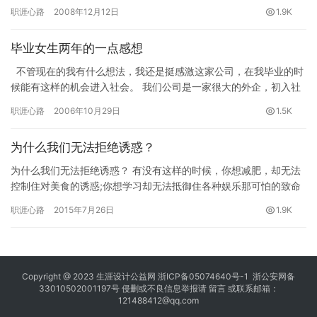
流类型的简历模板，希望对即将找工作的大学毕业生有参考作用。
职涯心路
2008年12月12日
1.9K
生涯…
毕业女生两年的一点感想
不管现在的我有什么想法，我还是挺感激这家公司，在我毕业的时
候能有这样的机会进入社会。 我们公司是一家很大的外企，初入社
会，很多事情都不知道。幸运的是，我到公司后参与的…
职涯心路
2006年10月29日
1.5K
为什么我们无法拒绝诱惑？
为什么我们无法拒绝诱惑？ 有没有这样的时候，你想减肥，却无法
控制住对美食的诱惑;你想学习却无法抵御住各种娱乐那可怕的致命
的吸引;你能控制住对陌生人的情绪，却无法阻止自己对父母大声
职涯心路
2015年7月26日
1.9K
喊…
Copyright @ 2023
生涯设计公益网
浙ICP备05074640号-1
浙公安网备
33010502001197号 侵删或不良信息举报请
留言
或联系邮箱：
121488412@qq.com