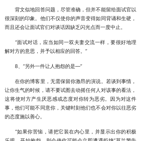
　　背文似地回答问题，尽管准确，但并不能留给面试官以
很深刻的印象。他们不仅使你的声音变得如同背诵和生硬，
而且还会让面试官们对谈话因缺乏闪光点而一度中止。
　　“面试对话，应当如同一双夫妻交流一样，要很好地理
解对方的意思，并予以相应的回答。”
　　8、“另外一件让人抱怨的是—”
　　在你的博客里，无需保留你激昂的演说。若谈到事情，
让你生气的时候，请不要试图去动摇任何人对该事的看法，
这将使对方产生厌恶感或态度对你转为恶劣。因为对这件
事，他们可能不同意你，关键时刻他们也不会对你以往恶劣
的态度施以善心。
　　“如果你苦恼，请把它装在内心里，并显示出你的积极
乐观。开始抱怨，则会使你可能会立即遭遇拒绝”莫兰警告