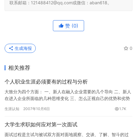
联系邮箱：121488412@qq.com或微信：aban618。
赞
(0)
生成海报
0
相关推荐
个人职业生涯必须要有的过程与分析
大致分为四个方面： 一、新人在融入企业需要的几个导向 二、新人
在进入企业所面临的几种思维变化 三、怎么正视自己的优势和劣势
四、企业需要的人的几种特征。 在这里我从企业的角度来分析…
生涯认知
2007年10月6日
1.7K
大学生求职如何应对第一次面试
面试过程是主试与被试双方面对面地观察、交谈、了解、智斗的过