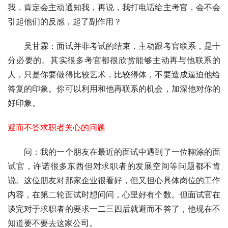
我，肯定会主动通知我，再说，我打电话给主考官，会不会
引起他们的反感，起了副作用？
　　吴甘霖：面试并非考试的结束，主动跟考官联系，是十
分必要的。其实很多考官都很欣赏能够主动再与他联系的
人，只是你要做得比较艺术，比较得体，不要造成逼迫他给
答复的印象。你可以利用和他再联系的机会，加深他对你的
好印象。
避而不答求职者关心的问题
　　问：我的一个朋友在最近的面试中遇到了一位糊涂的面
试官，许诺很多东西但对求职者的发展空间等问题都不肯
说。这位朋友对那家企业很看好，但又担心具体岗位的工作
内容，在第二轮面试时想问问，心里好有个数。但面试官在
谈完对于求职者的要求一二三四后就避而不答了，他现在不
知道要不要去这家公司。