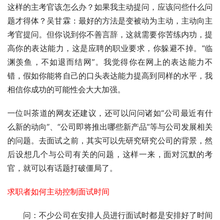
这样的主考官该怎么办？如果我主动提问，应该问些什么问
题才得体？吴甘霖：最好的方法是变被动为主动，主动向主
考官提问。但你说到你不善言辞，这就需要你苦练内功，提
高你的表达能力，这是应聘的职业要求，你躲避不掉。“临
渊羡鱼，不如退而结网”。我觉得你在网上的表达能力不
错，假如你能将自己的口头表达能力提高到同样的水平，我
相信你成功的可能性会大大加强。
一位叫茶道的网友还建议，还可以问问诸如“公司最近有什
么新的动向”、“公司即将推出哪些新产品”等与公司发展相关
的问题。去面试之前，其实可以先研究研究公司的背景，然
后设想几个与公司有关的问题，这样一来，面对沉默的考
官，就可以有话题打破僵局了。
求职者如何主动控制面试时间
　　问：不少公司在安排人员进行面试时都是安排好了时间