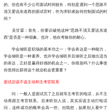
的。但也有不少公司面试时间较长，特别是遇到一个思路不
清又爱说东道西的面试官时，作为求职者如何控制面试的时
间？
　　吴甘霖：首先，你要识破他这种“思路不清又爱说东道
西”是否是一种假象。也许，他在考验你的耐心。
　　学会倾听是职场的基本功之一：学会表达是一种能力，
学会倾听是一种素养。也许学会倾听并且倾听之后做出适当
的表达，正好是赢得好感的机会之一。你很急吗？什么事使
你觉得比获得这个就业机会更重要？
面试后该不该主动和主考官联系
　　问：一般人是面试完了之后就等主考官的电话，从不主
动再跟主考官联系。后来听别人说，其实应该主动打电话
问，这样成功的概率会高一些。但我想，如果别人看中了