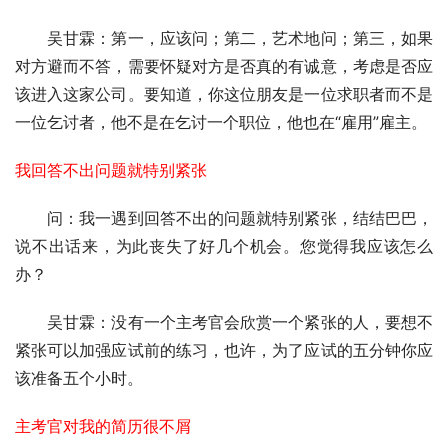
　　吴甘霖：第一，应该问；第二，艺术地问；第三，如果
对方避而不答，需要怀疑对方是否真的有诚意，考虑是否应
该进入这家公司。要知道，你这位朋友是一位求职者而不是
一位乞讨者，他不是在乞讨一个职位，他也在“雇用”雇主。
我回答不出问题就特别紧张
　　问：我一遇到回答不出的问题就特别紧张，结结巴巴，
说不出话来，为此丧失了好几个机会。您觉得我应该怎么
办？
　　吴甘霖：没有一个主考官会欣赏一个紧张的人，要想不
紧张可以加强应试前的练习，也许，为了应试的五分钟你应
该准备五个小时。
主考官对我的简历很不屑