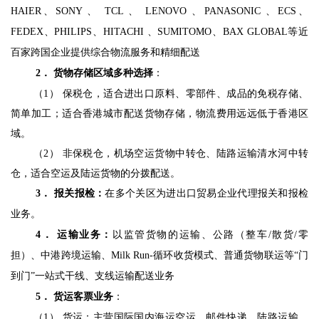
HAIER
、
SONY 
、
 TCL 
、
 LENOVO 
、
PANASONIC 
、
ECS
、
FEDEX
、
PHILIPS
、
HITACHI 
、
SUMITOMO
、
BAX GLOBAL
等近
百家跨国企业提供综合物流服务和精细配送
2
． 货物存储区域多种选择
：
（
1
） 保税仓，适合进出口原料、零部件、成品的免税存储、
简单加工；适合香港城市配送货物存储，物流费用远远低于香港区
域。
（
2
） 非保税仓，机场空运货物中转仓、陆路运输清水河中转
仓，适合空运及陆运货物的分拨配送。
3
． 报关报检：
在多个关区为进出口贸易企业代理报关和报检
业务。 
4
． 运输业务：
以监管货物的运输、公路（整车
/
散货
/
零
担）、中港跨境运输、
Milk Run-
循环收货模式、普通货物联运等
“
门
到门
”
一站式干线、支线运输配送业务
5
． 货运客票业务
：
（
1
） 货运：主营国际国内海运空运、邮件快递、陆路运输、