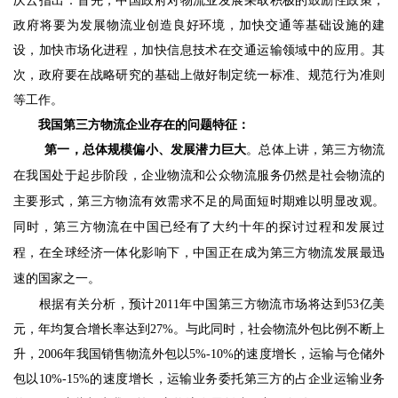
庆云指出：首先，中国政府对物流业发展采取积极的鼓励性政策，
政府将要为发展物流业创造良好环境，加快交通等基础设施的建
设，加快市场化进程，加快信息技术在交通运输领域中的应用。其
次，政府要在战略研究的基础上做好制定统一标准、规范行为准则
等工作。
我国第三方物流企业存在的问题特征：
第一，总体规模偏小、发展潜力巨大
。总体上讲，第三方物流
在我国处于起步阶段，企业物流和公众物流服务仍然是社会物流的
主要形式，第三方物流有效需求不足的局面短时期难以明显改观。
同时，第三方物流在中国已经有了大约十年的探讨过程和发展过
程，在全球经济一体化影响下，中国正在成为第三方物流发展最迅
速的国家之一。 
　　根据有关分析，预计
2011
年中国第三方物流市场将达到
53
亿美
元，年均复合增长率达到
27%
。与此同时，社会物流外包比例不断上
升，
2006
年我国销售物流外包以
5%-10%
的速度增长，运输与仓储外
包以
10%-15%
的速度增长，运输业务委托第三方的占企业运输业务