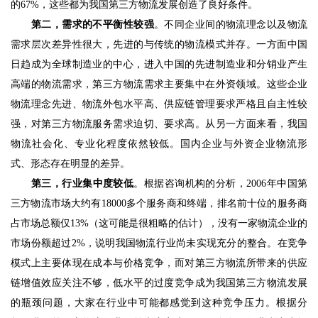
的
67%
，这些都为我国第三方物流发展创造了良好条件。 
第二，需求的不平衡性较强
。不同企业间的物流理念以及物流
需求层次差异性很大，先进的与传统的物流模式并存。一方面中国
日趋成为全球制造业的中心，进入中国的先进制造业和分销业产生
高端的物流需求，第三方物流需求主要集中在外资领域。这些企业
物流理念先进、物流外包水平高、供应链管理要求严格且自主性较
强，对第三方物流服务需求迫切、要求高。从另一方面来看，我国
物流社会化、专业化程度依然较低。国内企业与外资企业物流形
式、形态存在明显的差异。
第三，行业集中度较低
。根据咨询机构的分析，
2006
年中国第
三方物流市场大约有
18000
多个服务商和终端，排名前十位的服务商
占市场总额仅
13%
（这可能是很粗略的估计），没有一家物流企业的
市场份额超过
2%
，说明我国物流行业尚未实现充分的整合。在竞争
模式上主要体现在成本与价格竞争，而对第三方物流所带来的供应
链增值效应关注不够，低水平的过度竞争成为我国第三方物流发展
的瓶颈问题，大家在行业中可能都感觉到这种竞争压力。根据分