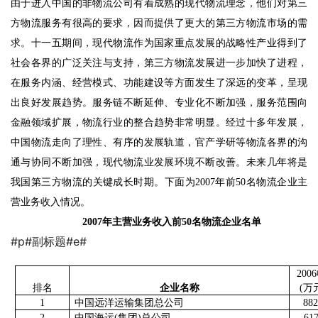
由于进入中国的非物流公司有着成熟的现代物流理念，他们对第三
方物流服务有很高的要求，因而提供了更大的第三方物流市场的需
求。十一五期间，现代物流作为国家重点发展的战略性产业得到了
社会各界的广泛关注与支持，第三方物流发展进一步加快了进程，
在服务内涵、经营模式、功能建设等方面发生了深远的变革，呈现
出良好发展趋势。服务链不断延伸、专业化不断加强，服务范围向
金融领域扩展，物流行业的整合趋势非常明显。经过十多年发展，
中国物流走向了理性、有序的发展轨道，官产学研等物流各界的沟
通与协同不断加强，现代物流业发展环境不断改善。未来几年将是
我国第三方物流的关键成长时期。下面为
2007
年前
50
名物流企业主
营业务收入情况。
2007
年主营业务收入前
50
名物流企业名单
#p#副标题#e#
2006
排名
企业名称
(
万
1
中国远洋运输集团总公司
882
2
中国海运
(
集团
)
总公司
61