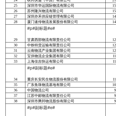
24
联邦快递（中国）有限公司
21
25
深圳市华运国际物流有限公司
15
26
苏州隆兴物流有限公司
15
27
深圳亦禾供应链管理有限公司
14
28
厦门速传物流发展股份有限公司
14
#p#副标题#e#
29
甘肃西部物流有限责任公司
12
30
中铁特货运输有限责任公司
12
31
云南物流产业集团有限公司
12
32
宝供物流企业集团有限公司
1
33
上海佳吉快运有限公司
1
#p#副标题#e#
34
重庆长安民生物流股份有限公司
1
35
广东鱼珠物流基地有限公司
10
36
中国物流公司
9
37
江苏中邮物流有限责任公司
9
38
深圳市腾邦物流股份有限公司
9
#p#副标题#e#