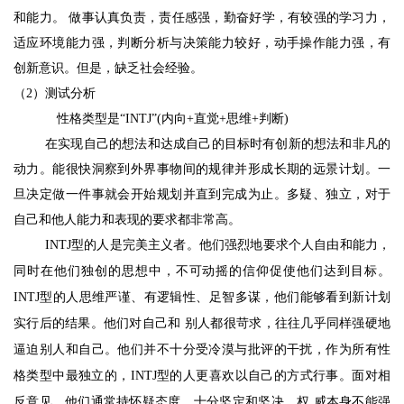
和能力。 做事认真负责，责任感强，勤奋好学，有较强的学习力，
适应环境能力强，判断分析与决策能力较好，动手操作能力强，有
创新意识。但是，缺乏社会经验。
（
2
）测试分析
性格类型是“
INTJ”(
内向
+
直觉
+
思维
+
判断
)
在实现自己的想法和达成自己的目标时有创新的想法和非凡的
动力。能很快洞察到外界事物间的规律并形成长期的远景计划。一
旦决定做一件事就会开始规划并直到完成为止。多疑、独立，对于
自己和他人能力和表现的要求都非常高。
INTJ
型的人是完美主义者。他们强烈地要求个人自由和能力，
同时在他们独创的思想中，不可动摇的信仰促使他们达到目标。
INTJ
型的人思维严谨、有逻辑性、足智多谋，他们能够看到新计划
实行后的结果。他们对自己和 别人都很苛求，往往几乎同样强硬地
逼迫别人和自己。他们并不十分受冷漠与批评的干扰，作为所有性
格类型中最独立的，
INTJ
型的人更喜欢以自己的方式行事。面对相
反意见，他们通常持怀疑态度，十分坚定和坚决。权 威本身不能强