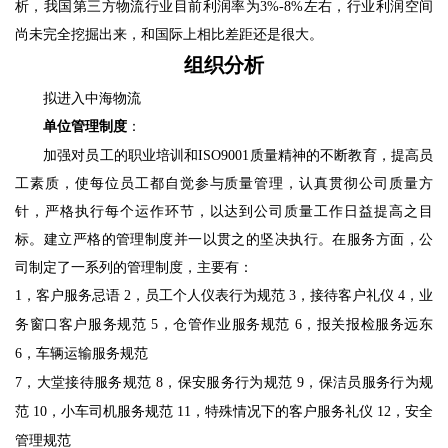
析，我国第三方物流行业目前利润率为
3%-8%
左右，行业利润空间
尚未完全挖掘出来，和国际上相比差距还是很大。
组织分析
拟进入中海物流
单位管理制度
：
加强对员工的职业培训和
ISO9001
质量精神的不断教育，提高员
工素质，使每位员工都自觉参与质量管理，认真贯彻公司质量方
针，严格执行每个运作环节，以达到公司质量工作日益提高之目
标。建立严格的管理制度并一以贯之的坚决执行。在服务方面，公
司制定了一系列的管理制度，主要有：
1
，客户服务忌语
 2
，员工个人仪表行为规范
 3
，接待客户礼仪
 4
，业
务窗口客户服务规范
 5
，仓管作业服务规范
 6
，报关报检服务远东
6
，车辆运输服务规范
7
，大堂接待服务规范
 8
，保安服务行为规范
 9
，保洁员服务行为规
范
 10
，小车司机服务规范
 11
，特殊情况下的客户服务礼仪
 12
，安全
管理规范