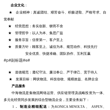
企业文化
：
★　企业精神：真诚团结、艰苦奋斗、积极进取、严格苛求、自
觉奉献
　 ★　经营思想：务实创新、锲而不舍
　 ★　管理哲学：以人为本、集思广益
　 ★　服务宗旨：信誉第一、客户至上
　 ★　质量方针：顾客至上、诚信为本、规范动作、科技先行
安全优质、快捷准确、团队协作、互利互赢
#p#副标题#e#
　 ★　道德规范：遵纪守法、廉洁奉公、严于律己、宽于待人
★　发展目标：网状物流、科技创收、规模效益、名牌企业
产品服务
中海物流是集物流网络运营、供应链管理及战略投资为一体、
多元化经营同步发展的综合型物流企业，主要业务如下：
1
． 制造业精细配送
：为
KONICA MINOLTA 
、
 ASPEN
、