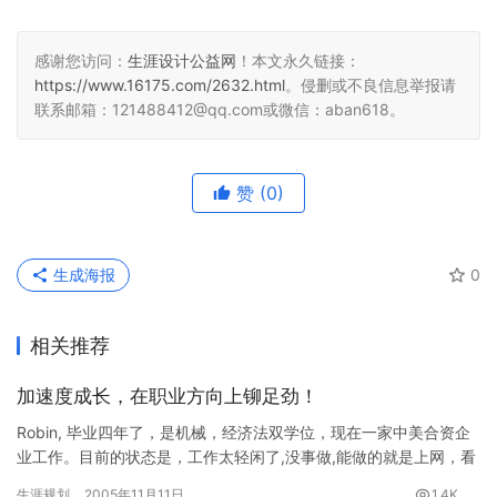
感谢您访问：
生涯设计公益网
！本文永久链接：
https://www.16175.com/2632.html
。侵删或不良信息举报请
联系邮箱：121488412@qq.com或微信：aban618。
赞
(0)
生成海报
0
相关推荐
加速度成长，在职业方向上铆足劲！
Robin, 毕业四年了，是机械，经济法双学位，现在一家中美合资企
业工作。目前的状态是，工作太轻闲了,没事做,能做的就是上网，看
帖子，Robin就这样打发这种无所事事的日子。 …
生涯规划
2005年11月11日
1.4K