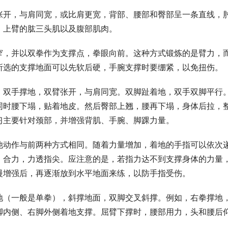
张开，与肩同宽，或比肩更宽，背部、腰部和臀部呈一条直线，
、上臂的肱三头肌以及腹部肌肉。
窄，并以双拳作为支撑点，拳眼向前。这种方式锻炼的是臂力，
所选的支撑地面可以先软后硬，手腕支撑时要绷紧，以免扭伤。
。双手撑地，双臂张开，与肩同宽。双脚趾着地，双手双脚平行
同时腰下塌，贴着地皮。然后臀部上翘，腰再下塌，身体后拉，
习主要针对颈部，并增强背肌、手腕、脚踝力量。
他动作与前两种方式相同。随着力量增加，着地的手指可以依次
、合力，力透指尖。应注意的是，若指力达不到支撑身体的力量
慢增强后，再逐渐放到水平地面来练，以防手指受伤。
地（一般是单拳），斜撑地面，双脚交叉斜撑。例如，右拳撑地
脚内侧、右脚外侧着地支撑。屈臂下撑时，腰部用力，头和腰后