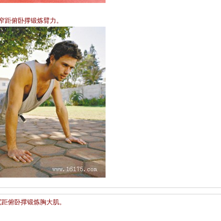
窄距俯卧撑锻炼臂力。 
宽距俯卧撑锻炼胸大肌。