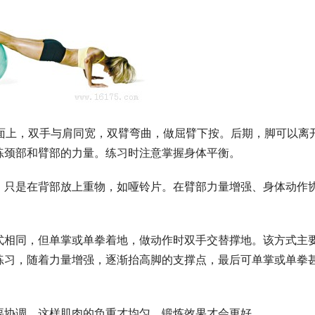
面上，双手与肩同宽，双臂弯曲，做屈臂下按。后期，脚可以离
练颈部和臂部的力量。练习时注意掌握身体平衡。 
，只是在背部放上重物，如哑铃片。在臂部力量增强、身体动作
式相同，但单掌或单拳着地，做动作时双手交替撑地。该方式主
练习，随着力量增强，逐渐抬高脚的支撑点，最后可单掌或单拳
要协调，这样肌肉的负重才均匀，锻炼效果才会更好。 