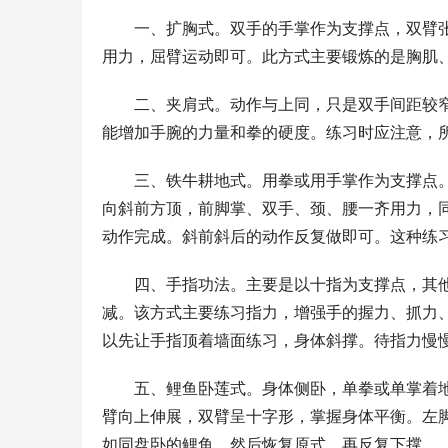
　　一、扩胸式。双手的手掌作为支撑点，双臂
用力，屈臂运动即可。此方式主要锻炼的是胸肌
　　二、夹肩式。动作与上同，只是双手间距较
能增加手腕的力量和拳的硬度。练习时应注意，
　　三、铁牛耕地式。用拳或用手掌作为支撑点
向斜前方顶，前脚掌、双手、颈、腰一齐用力，
动作完成。斜前斜后的动作反复做即可。这种练
　　四、手指功法。主要是以十指为支撑点，其
减。该方式主要练习指力，增强手的握力、抓力
以先让手指顶着墙面练习，身体斜撑。待指力慢
　　五、鲤鱼卧莲式。身体侧卧，单拳或单掌着
臂向上伸展，双臂呈十字形，掌握身体平衡。左
如同盘卧的鲤鱼，然后恢复原式，再反复下撑。