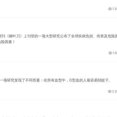
1.3
期刊《柳叶刀》上刊登的一项大型研究公布了全球疾病负担、伤害及危险
危险因素！
1.
项研究发现了不同答案：在所有血型中，O型血的人最容易招蚊子。
2.2