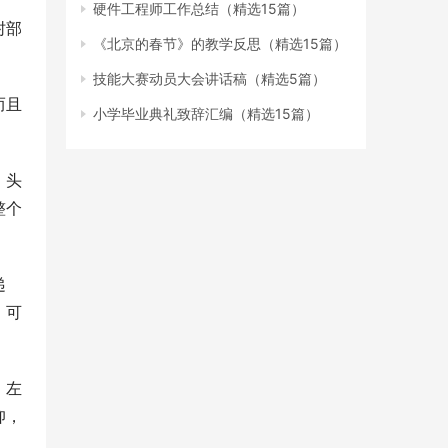
硬件工程师工作总结（精选15篇）
肘部
《北京的春节》的教学反思（精选15篇）
技能大赛动员大会讲话稿（精选5篇）
而且
小学毕业典礼致辞汇编（精选15篇）
。头
整个
递
，可
，左
仰，