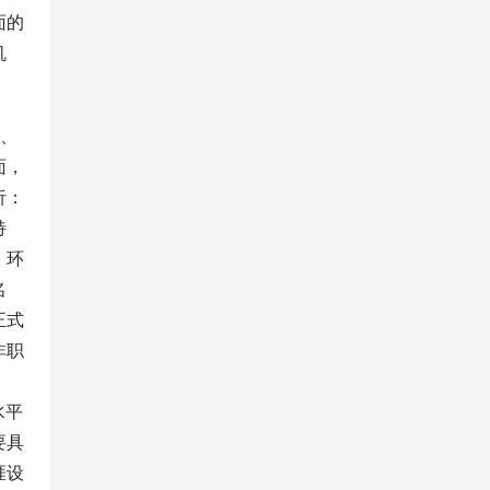
面的
机
趣、
面，
析：
特
、环
名
正式
非职
 
水平
要具
涯设