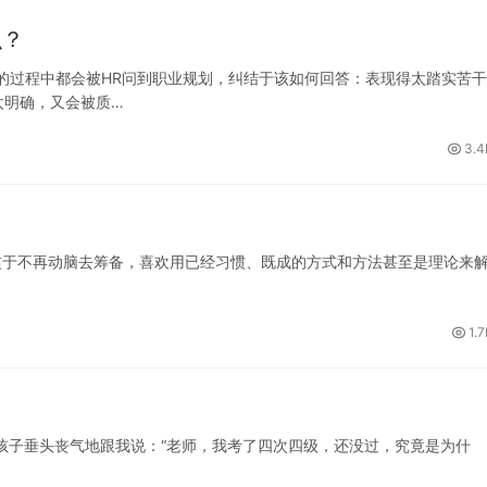
么？
的过程中都会被HR问到职业规划，纠结于该如何回答：表现得太踏实苦干
太明确，又会被质…
3.4
惯于不再动脑去筹备，喜欢用已经习惯、既成的方式和方法甚至是理论来
1.
孩子垂头丧气地跟我说：“老师，我考了四次四级，还没过，究竟是为什