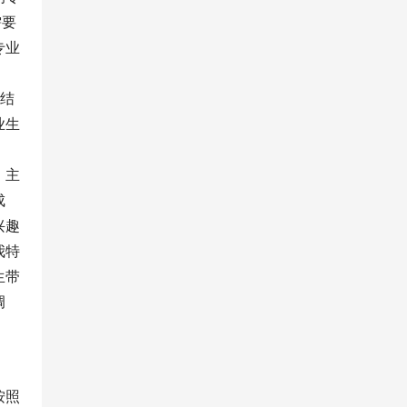
需要
专业
相结
业生
、主
成
兴趣
我特
生带
调
按照