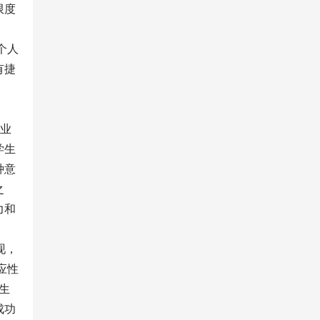
限度
个人
有捷
专业
学生
种意
之
力和
现，
应性
生
成功