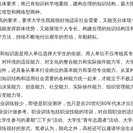
具体要求，将已有知识科学地重组，建构合理的知识结构，最大
塔型和网络型两种。 
了更高的要求，要求大学生既能很好地适应社会需要，又能充分体现
既能发挥群体优势，又能展现个人专长。构建合理的知识结构没
学方法，持续不断地付出艰辛的劳动，辛勤耕耘。 
力和知识面是用人单位选择大学生的依据。用人单位不仅考核其
、对环境的适应能力、对文化的整合能力和实际操作能力等。大
构外，还具备从事本行业岗位的基本能力和某些专业能力。从某
的知识结构和适用社会需要的各种能力统一起来，才能立于不败
的决策能力、创造能力、社交能力、实际操作能力、组织管理能
变能力等。 
业训练较少，即使是职业测评，也只是在20世纪80年代末才出
职业设计做参考。职业训练包括职业技能的培训，对自我职业的适
学生参与的暑期“三下乡”活动、大学生“青年志愿者”活动、大学
训练很好的形式。笔者认为，除此之外，高校还可以邀请毕业生