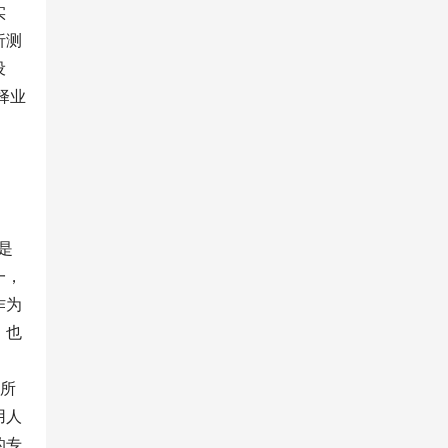
实
析测
设
择业
是
一，
作为
，也
势所
用人
的专