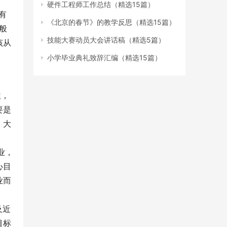
硬件工程师工作总结（精选15篇）
有
《北京的春节》的教学反思（精选15篇）
般
技能大赛动员大会讲话稿（精选5篇）
该从
小学毕业典礼致辞汇编（精选15篇）
往，
要是
。大
业，
心目
业而
及近
目标