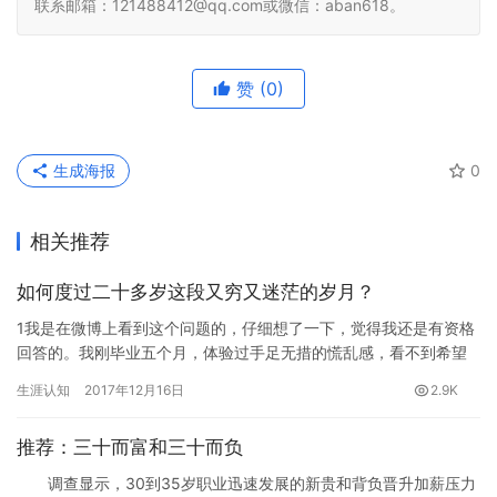
联系邮箱：121488412@qq.com或微信：aban618。
赞
(0)
生成海报
0
相关推荐
如何度过二十多岁这段又穷又迷茫的岁月？
1我是在微博上看到这个问题的，仔细想了一下，觉得我还是有资格
回答的。我刚毕业五个月，体验过手足无措的慌乱感，看不到希望
的迷茫感。作为一个职场新人，尚没练就工作中独当一面的技能，
生涯认知
2017年12月16日
2.9K
虽然…
推荐：三十而富和三十而负
调查显示，30到35岁职业迅速发展的新贵和背负晋升加薪压力