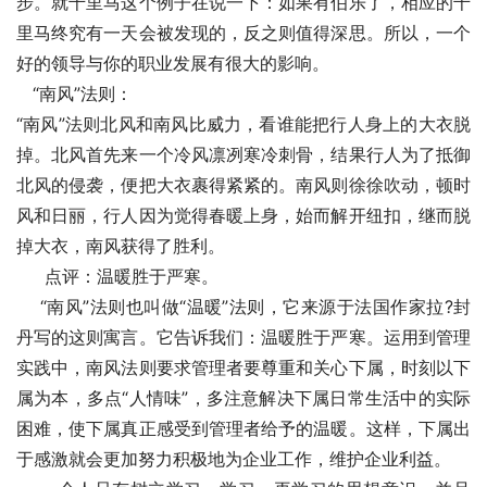
步。就千里马这个例子在说一下：如果有伯乐了，相应的千
里马终究有一天会被发现的，反之则值得深思。所以，一个
好的领导与你的职业发展有很大的影响。   
   “南风”法则：   
“南风”法则北风和南风比威力，看谁能把行人身上的大衣脱
掉。北风首先来一个冷风凛冽寒冷刺骨，结果行人为了抵御
北风的侵袭，便把大衣裹得紧紧的。南风则徐徐吹动，顿时
风和日丽，行人因为觉得春暖上身，始而解开纽扣，继而脱
掉大衣，南风获得了胜利。   
　  点评：温暖胜于严寒。   
　 “南风”法则也叫做“温暖”法则，它来源于法国作家拉?封
丹写的这则寓言。它告诉我们：温暖胜于严寒。运用到管理
实践中，南风法则要求管理者要尊重和关心下属，时刻以下
属为本，多点“人情味”，多注意解决下属日常生活中的实际
困难，使下属真正感受到管理者给予的温暖。这样，下属出
于感激就会更加努力积极地为企业工作，维护企业利益。   