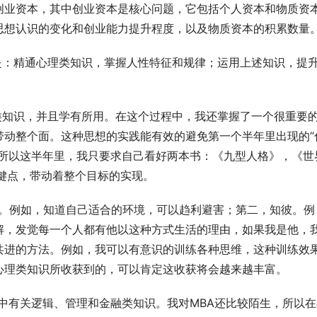
创业资本，其中创业资本是核心问题，它包括个人资本和物质资
思想认识的变化和创业能力提升程度，以及物质资本的积累数量
斗目标是：精通心理类知识，掌握人性特征和规律；运用上述知识，提
好心理类知识，并且学有所用。在这个过程中，我还掌握了一个很重要
带动整个面。这种思想的实践能有效的避免第一个半年里出现的“
。所以这半年里，我只要求自己看好两本书：《九型人格》，《世
键点，带动着整个目标的实现。
第一，知己。例如，知道自己适合的环境，可以趋利避害；第二，知彼。例
解，发觉每一个人都有他以这种方式生活的理由，如果我是他，
共进的方法。例如，我可以有意识的训练各种思维，这种训练效
心理类知识所收获到的，可以肯定这收获将会越来越丰富。
MBA中有关逻辑、管理和金融类知识。我对MBA还比较陌生，所以