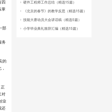
有四
硬件工程师工作总结（精选15篇）
练掌
《北京的春节》的教学反思（精选15篇）
技能大赛动员大会讲话稿（精选5篇）
一部
小学毕业典礼致辞汇编（精选15篇）
服务
实的
化，
。正
己对
创业
我还