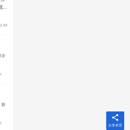
规划
2.4K
发企
8K
、新
7K
分享本页