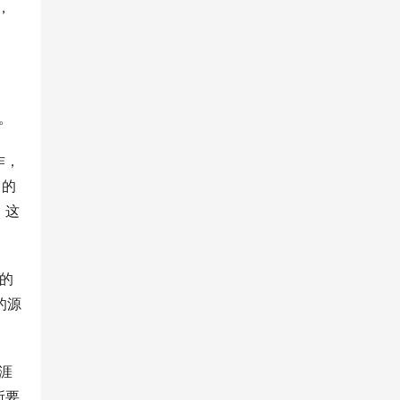
，
。
作，
留的
。这
误的
的源
涯
所要