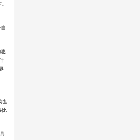
本。
。
升自
的思
什
界
我也
果比
在具