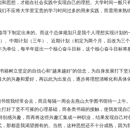
能和思想，才能在社会实践中实现自己的理想。大学时间一般只
我们不应将大学里宝贵的学习时间过多的用来实践，而需用来熟
思想的指导下制定出来的。而这个总体规划只是我个人理想实现计划的
年）、中期计划（三年）、近期计划（初定为两个月，后改为三个
半年为单位，每半年提出一个核心奋斗目标，这个核心奋斗目标将
励志类书籍树立坚定的自信心和“越来越好”的信念，为自身发展打下坚
最大的兴趣和爱好，再以此为出发点，逐步将理想清晰化和具体
，学校图书馆我经常会去，而且每隔一周会去燕山大学图书馆待一上午
生打好了坚不可摧的心理基础，而各类书籍的接触，使我发现自
都特别感兴趣，而再将这些兴趣汇集成一种职业，结果发现自己对
式，那都是我渴望拥有的。当然，这种思想还不十分成熟，因为