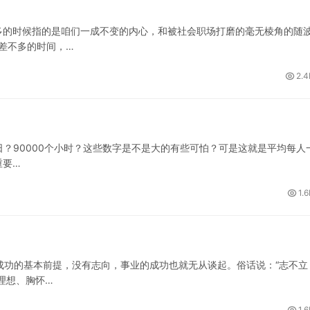
多的时候指的是咱们一成不变的内心，和被社会职场打磨的毫无棱角的随
差不多的时间，…
2.4
日？90000个小时？这些数字是不是大的有些可怕？可是这就是平均每人
重要…
1.
成功的基本前提，没有志向，事业的成功也就无从谈起。俗话说：“志不立
理想、胸怀…
1.