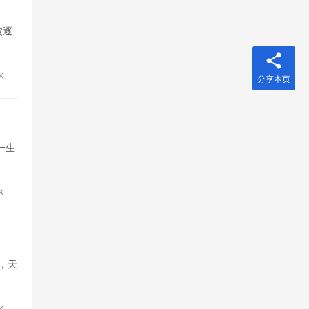
波逐
K
分享本页
一生
6K
，天
6K