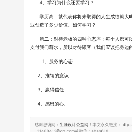
　　4、学习为什么还要学习？
　　学历高，就代表你将来取得的人生成绩就大
业创造了多少价值。如何学习？
　　第二：对待老板的四种心态序：每个人都可
支付我们薪水，所以对待顾客（我们应该把身边
　 　 1、服务的心态
     2、推销的意识
     3、赢得信任
     4、感恩的心.
感谢您访问：
生涯设计公益网
！本文永久链接：
http
121488412@qq.com或微信：aban618。