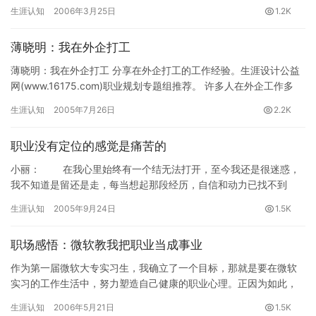
总给他打了个电话，想请他帮忙建设企业网络，他们正在投资六…
生涯认知
2006年3月25日
1.2K
薄晓明：我在外企打工
薄晓明：我在外企打工 分享在外企打工的工作经验。生涯设计公益
网(www.16175.com)职业规划专题组推荐。 许多人在外企工作多
年，依然是在原地徘徊。而另一些人却在外企灵活的用…
生涯认知
2005年7月26日
2.2K
职业没有定位的感觉是痛苦的
小丽： 在我心里始终有一个结无法打开，至今我还是很迷惑，
我不知道是留还是走，每当想起那段经历，自信和动力已找不到
了，剩下的只有气愤和不满，有时觉的快得忧郁症了。我经常看职
生涯认知
2005年9月24日
1.5K
业顾问…
职场感悟：微软教我把职业当成事业
作为第一届微软大专实习生，我确立了一个目标，那就是要在微软
实习的工作生活中，努力塑造自己健康的职业心理。正因为如此，
当我离开微软，真正开始走进自己的职业生涯时，才真切地感受到
生涯认知
2006年5月21日
1.5K
微软给…