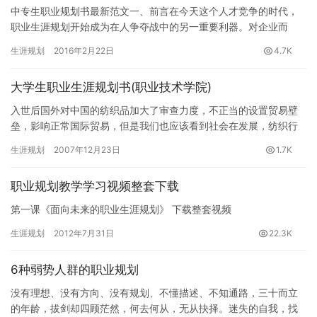
中专生职业规划书最新范文一、前言在今天这个人才竞争的时代，
职业生涯规划开始成为在人争夺战中的另一重要利器。对企业而
言，如何体现公司“以人为本”的人才理念，关注员工的人才理念，关
生涯规划
2016年2月22日
4.7K
注员…
大学生职业生涯规划书(职业技术学院)
入世后国外对中国的纺织品加大了审查力度，不正当的设置贸易壁
垒，影响正常国际贸易，但是我们也应该看到社会在发展，纺织行
业的前景还是非常光明的。 1、学校：安徽职业技术学院是安徽省教
生涯规划
2007年12月23日
1.7K
育…
职业规划教学学习视频整套下载
第一课《面向未来的职业生涯规划》 下载整套视频
生涯规划
2012年7月31日
22.3K
6种弱势人群的职业规划
没有理想、没有方向、没有规划、不懂描述、不知通路，三十而立
的年龄，拔剑却四顾茫然，何去何从，无从抉择。迷失的自我，找