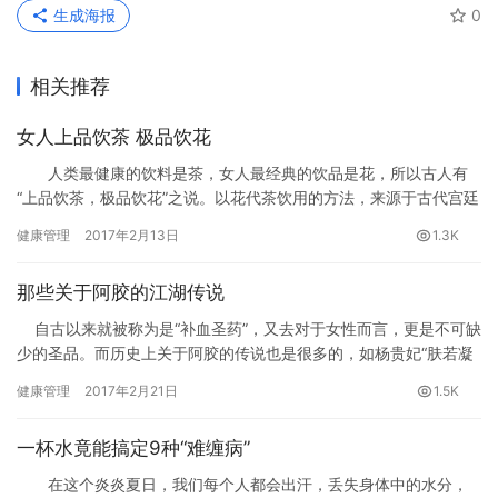
生成海报
0
相关推荐
女人上品饮茶 极品饮花
人类最健康的饮料是茶，女人最经典的饮品是花，所以古人有
“上品饮茶，极品饮花”之说。以花代茶饮用的方法，来源于古代宫廷
贵人的美容习惯。在印度和中国的茶叶出现以前，花卉茶就已被皇
健康管理
2017年2月13日
1.3K
妃贵族的女子们广泛饮用。
那些关于阿胶的江湖传说
自古以来就被称为是“补血圣药”，又去对于女性而言，更是不可缺
少的圣品。而历史上关于阿胶的传说也是很多的，如杨贵妃“肤若凝
脂”就是缘由阿胶，另外还有朱熹孝母劝服阿胶的故事，曾国藩也曾
健康管理
2017年2月21日
1.5K
家书以阿胶尽孝。
一杯水竟能搞定9种“难缠病”
在这个炎炎夏日，我们每个人都会出汗，丢失身体中的水分，