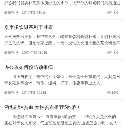
那么我们就要补充身体所缺失的水分，大部分的时候我们只能通过
喝水来补充。其实喝水不仅可以补充人体所缺失的水分，还可以搞
健康管理
2017年2月10日
1.3K
定9种“”，今天小编就为您介绍一下有关喝水的知识，感兴趣的朋友
们赶快来看看啊。
夏季多饮绿茶利于健康
天气炎热出汗多，茶中富含钾，喝些茶饮料既能补水，又能补充出
汗丢失的钾。但是专家提醒，一天一次性的饮用大量的茶饮料是不
科学的，正确的方法应该是一天分数次饮用，这样茶饮料中的多酚
健康管理
2007年6月30日
1.3K
类、儿…
办公族如何预防颈椎病
纠正与改变工作中的不良体位，对于是十分重要的，尤其是对
于长期从事会计、写作、编辑、打字、排版等职业的人。
健康管理
2017年2月23日
1.6K
酒也能治贫血 女性贫血推荐5款酒方
酒也能治血虚 女性血虚推荐5款酒方 都说女人是水做的，
实在对于女人来说，气血富足是很是主要的!血虚怎么办呢，女人一