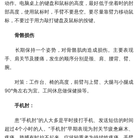
动作。电脑桌上的键盘和鼠标的高度，最好低于坐着时的肘
部高度，使用鼠标时，手臂不要悬空。要尽量靠臂力移动鼠
标，不要过于用力敲打键盘及鼠标的按键。
　　骨骼损伤
　　长期保持一个姿势，对骨骼肌肉造成损伤。主要表现
手、肩关节及腰痛，发生的顺序分别是颈、肩、腰背、臂、
腕。
　　对策：工作台、椅的高度，前臂与上臂、大腿与小腿成
90°角左右为宜。工间休息做保健操等。
　　手机肘：
　　患“手机肘”的人大多是平时接打手机、发送短信的时间
超过4个小时的人。“手机肘”早期表现为肘关节疲惫麻木、
疼痛，胳膊有时抬不起来。症状较重者为持续性疼痛，手臂