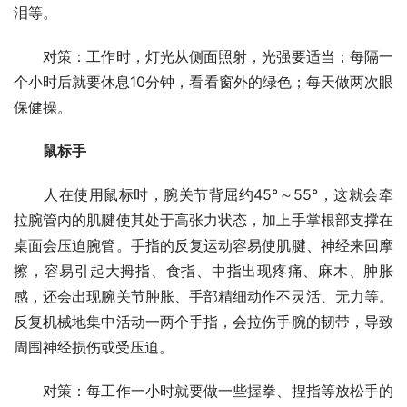
泪等。
　　对策：工作时，灯光从侧面照射，光强要适当；每隔一
个小时后就要休息10分钟，看看窗外的绿色；每天做两次眼
保健操。
　　鼠标手
　　人在使用鼠标时，腕关节背屈约45°～55°，这就会牵
拉腕管内的肌腱使其处于高张力状态，加上手掌根部支撑在
桌面会压迫腕管。手指的反复运动容易使肌腱、神经来回摩
擦，容易引起大拇指、食指、中指出现疼痛、麻木、肿胀
感，还会出现腕关节肿胀、手部精细动作不灵活、无力等。
反复机械地集中活动一两个手指，会拉伤手腕的韧带，导致
周围神经损伤或受压迫。
　　对策：每工作一小时就要做一些握拳、捏指等放松手的