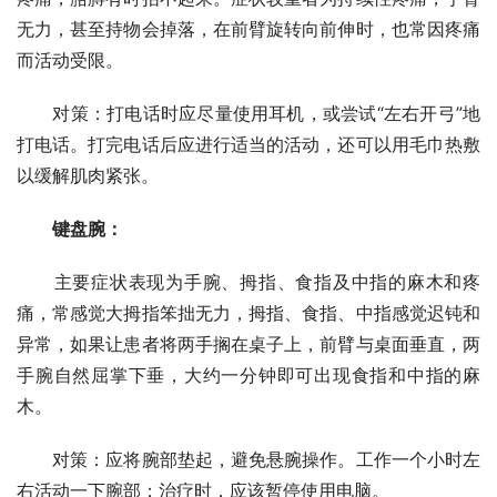
无力，甚至持物会掉落，在前臂旋转向前伸时，也常因疼痛
而活动受限。
　　对策：打电话时应尽量使用耳机，或尝试“左右开弓”地
打电话。打完电话后应进行适当的活动，还可以用毛巾热敷
以缓解肌肉紧张。
　　键盘腕：
　　主要症状表现为手腕、拇指、食指及中指的麻木和疼
痛，常感觉大拇指笨拙无力，拇指、食指、中指感觉迟钝和
异常，如果让患者将两手搁在桌子上，前臂与桌面垂直，两
手腕自然屈掌下垂，大约一分钟即可出现食指和中指的麻
木。
　　对策：应将腕部垫起，避免悬腕操作。工作一个小时左
右活动一下腕部；治疗时，应该暂停使用电脑。