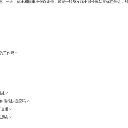
怕他。一天，你正和同事小张议论他，谈完一转身发现王司长就站在你们旁边，
的工作吗？
？
相处？
？你能很快适应吗？
打交道？
些朋友？