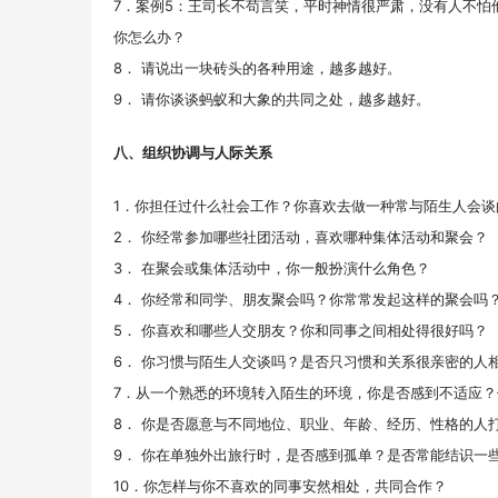
7．案例5：王司长不苟言笑，平时神情很严肃，没有人不
你怎么办？
8． 请说出一块砖头的各种用途，越多越好。
9． 请你谈谈蚂蚁和大象的共同之处，越多越好。
八、组织协调与人际关系
1．你担任过什么社会工作？你喜欢去做一种常与陌生人会谈
2． 你经常参加哪些社团活动，喜欢哪种集体活动和聚会？
3． 在聚会或集体活动中，你一般扮演什么角色？
4． 你经常和同学、朋友聚会吗？你常常发起这样的聚会吗
5． 你喜欢和哪些人交朋友？你和同事之间相处得很好吗？
6． 你习惯与陌生人交谈吗？是否只习惯和关系很亲密的人
7．从一个熟悉的环境转入陌生的环境，你是否感到不适应
8． 你是否愿意与不同地位、职业、年龄、经历、性格的人
9． 你在单独外出旅行时，是否感到孤单？是否常能结识一
10．你怎样与你不喜欢的同事安然相处，共同合作？