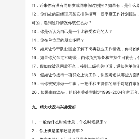
11．近来你有没有同朋友或同事闹过别扭？如果有，是什么
12．你们处的副经理周某安排你撰写一份季度工作计划报告
可的，遇到这种情况你该怎么办？
13．你是否认为自己是一个比较受欢迎的人？
14．你在单位里的朋友多吗？
15．如果让你带队赴国企了解下岗再就业工作情况，你将如
16．如果你父亲过70寿辰，由你负责筹备和主持生日宴会，
17．假如你被录用后不久，接到上级机关电话，通知你单位
18．假如让你接待一项群众上访工作，你应考虑从哪些方面
19．当你被安排做一件事，一把手和主管你的副手对这件事
20．如果由你牵头，组织有关处室制定1999-2004年的
九、精力状况与兴趣爱好
1． 一般你什么时候休息，什么时候起床？
2． 你上班是坐车还是骑车？