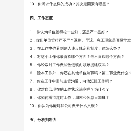
10．你渴求什么样的成功？其决定因素有哪些？
四、工作态度
1． 你认为单位管得松一些好，还是严一些好？
2．你们单位管得严不严？迟到、早退、怠工现象是否经常
3． 在工作中你看到别人违反规定和制度，你怎么办？
4． 对这个工作你最喜欢哪个方面？最不喜欢哪个方面？
5． 你经常对工作做些改进或向领导提建议吗？
6． 除本工作外，你还在其他单位兼职吗？第二职业做什么
7． 你在工作中常与主管沟通，向他汇报工作吗？
8． 你对自己现在的工作状况满意吗？为什么？
9． 你如何看待超时工作，周末和休息日加班？
10．你认为你能对我公司做出什么贡献？
五、分析判断力