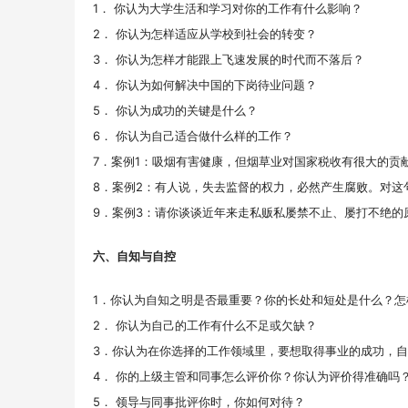
1． 你认为大学生活和学习对你的工作有什么影响？
2． 你认为怎样适应从学校到社会的转变？
3． 你认为怎样才能跟上飞速发展的时代而不落后？
4． 你认为如何解决中国的下岗待业问题？
5． 你认为成功的关键是什么？
6． 你认为自己适合做什么样的工作？
7．案例1：吸烟有害健康，但烟草业对国家税收有很大的贡
8．案例2：有人说，失去监督的权力，必然产生腐败。对这
9．案例3：请你谈谈近年来走私贩私屡禁不止、屡打不绝的
六、自知与自控
1．你认为自知之明是否最重要？你的长处和短处是什么？怎
2． 你认为自己的工作有什么不足或欠缺？
3．你认为在你选择的工作领域里，要想取得事业的成功，
4． 你的上级主管和同事怎么评价你？你认为评价得准确吗
5． 领导与同事批评你时，你如何对待？