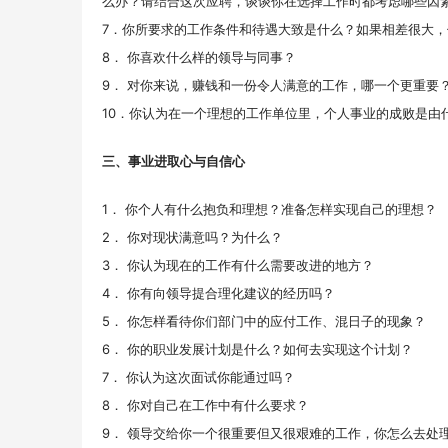
么办？请结合这次应聘，谈谈你在选择工作时都考虑哪些因
7．你所要求的工作条件和待遇大致是什么？如果相差很大，
8． 你喜欢什么样的领导与同事？
9． 对你来说，赚钱和一份令人满意的工作，哪一个更重要
10．你认为在一个理想的工作单位里，个人事业的成败是由
三、事业进取心与自信心
1． 你个人有什么抱负和理想？准备怎样实现自己的理想？
2． 你对现状满意吗？为什么？
3． 你认为现在的工作有什么需要改进的地方？
4． 你有向领导提合理化建议的经历吗？
5． 你怎样看待你们部门中的应付工作、混日子的现象？
6． 你的职业发展计划是什么？如何去实现这个计划？
7． 你认为这次面试你能通过吗？
8． 你对自己在工作中有什么要求？
9． 领导交给你一个很重要但又很艰难的工作，你怎么去处