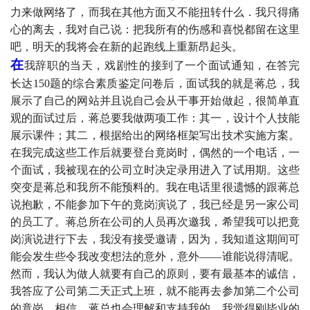
力来做网络了，而我在其他方面又不能扭转什么．我只得痛
心的离去，我对自己说：把我所有的伤感和喜悦都留在这里
吧，明天的我将会在新的起跑线上重新昂起头。
在
我辞职的当天，戏剧性的接到了一个面试通知，在答完
长达
150
题的综合素质鉴定问卷后，面试我的就是蒋总，我
展示了自己的网站并且说自己会从干事开始做起，很简单直
观的面试过后，蒋总要我做两项工作：其一，设计个人技能
展示课件；其二，根据给出的网络框架写出技术实施方案。
在我完成这些工作后就要登台竟岗时，偶然的一个电话，一
个面试，我被现在的公司立时决定录用进入了试用期。这些
突变是蒋总和我所不能预料的。我在电话里很遗憾的跟蒋总
说抱歉，不能参加下午的竟岗演说了，我已经是另一家公司
的员工了。蒋总所在公司的人员再次邀我，希望我可以把竟
岗演说进行下去，我没有接受邀请，因为，我知道这期间可
能会发生些令我改变想法的意外，意外——谁能说得清呢。
然而，我认为做人就要有自己的原则，要有最基本的诚信，
我答应了公司第二天正式上班，就不能再去参加第二个公司
的竟岗，相信，蒋总也会理解和支持我的。我觉得刚毕业的