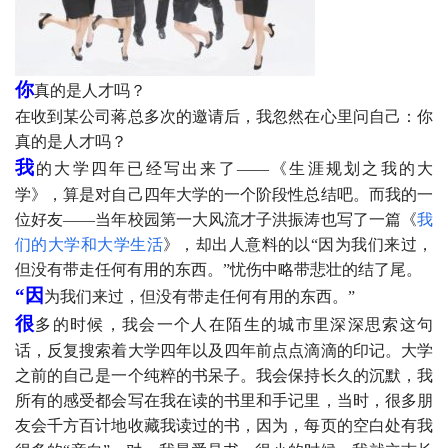
你
真的是人才吗？
在收到某公司蒋总多次的邀请后，我忽然在心里问自己：你
真的是人才吗？
我
的大学四年已经写出来了——《生涯规划之我的大
学》，算是对自己四年大学的一个阶段性总结吧。而我的一
位好友——当年校园第一大风流才子洪振涛也写了一篇《
我
们的大学和大学生活
》，却出人意料的以“因为我们来过，
但没有带走任何有用的东西。”忧伤中略带悲壮的结了尾。
“因
为我们来过，但没有带走任何有用的东西。”
很
多的时候，我会一个人在陌生的城市里深深思索这句
话，反复搜索着大学四年以及四年前点点滴滴的印记。大学
之前的自己是一个纯粹的书呆子。我会保持长久的沉默，我
所有的感受都会写在我在读的书里和手记里，当时，很多朋
友会千方百计地收藏我读过的书，因为，每页的空白处有我