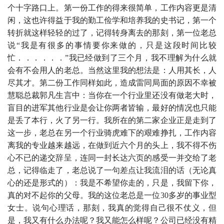
个十字路口上。第一份工作的得来很简单，工作内容更是清
闲，这也许得益于我的勤工俭学和培养我的史书记，第一个
转折就这样轻轻的过了，记得转身离去的那刻，第一位老总
说“我是有很多的事情要你来做的，只是这段时间比较
忙．．．．．．”我已经做到了三个月，我不理解为什么就
会有不会用人的老总。当然这里我的想法是：人用其长，人
尽其才。第二份工作同样如此，造成雷同局面的原因不幸被
慧聪总裁郭凡生言中：当你在一个行业里还没有做老大时，
盲目的进军其他行业是会让你两者皆输，最好的情况也只能
是丢了本行，火了另一行。我所在的第二家企业正是走到了
这一步，老总在另一个行业骑虎难下的艰难挣扎，工作内容
离我的专业越来越远，在做到近六个月的头上，我不得不伤
心不已的递交辞呈，连同一封长达六页的感受一并交给了老
总，记得临走了，老总说了一句差点让我流泪的话（无论真
心的还是形式的）：我是不希望你走的，只是，我留下你，
真的对不起你的父母。我的这位老总是一位
30
多岁的事业型
女士。说句心理话，那刻，我真的觉得自己很不仗义，但
是，我又有什么办法呢？我又能怎么样呢？公司已经没有精