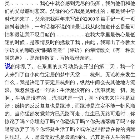
类．．．．．．我心中就会感到无尽的伤痛，我为他们和他
们的父母感到悲哀。父母的心伤我是见到过的，那是我中学
时代的末了，父亲把我两年来写出的
2000
多篇手记一页一页
颤抖着烧掉，一句话都不说的情景让我从此知道什么是最可
怕和最让我不忍目睹的．．．．．．在我大学里最伤心最低
迷的时候，是亲情及时的拯救了我，由此，我写出了令教大
学语
文的穆教授“眼睛潮潮”（评语）的亲情散文《有一种爱
叫逃离》，是亲情散文，写给我母亲的。
说
的零乱了。在系里的实习动员会开过的第二天，我一个
人来到了自小向往定居的梦中天堂——杭州。无论将来发生
什么，我是决定了要定居杭州的，纵然中间会去其他地方流
浪。我忽然想起一句话：生活是没有的，流浪就是一切。是
啊，生活是没有的，流浪就是一切，
脚下的来来往往是跋
涉；感情的反反复复也是跋涉，而跋涉是注定不能一帆风顺
的。当你猛然发觉前方已无路可走，红尘已无路可退时，你
惊诧了吗？你埋怨了吗？你恐惧了吗？你失魂落魄了吗？你
退缩放弃了吗？你怀疑生活了吗？或许这些都曾在你的脑际
闪现过。人，是最坚毅也是最脆弱的。尤其是在人生的每一