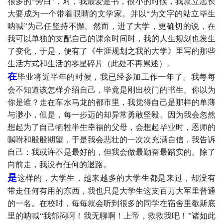
很多的“旁白”，对，我最爱是书，很小的时候，我就立志长
大要成为一个带着眼睛的文学家。并以“为文字的站立毕生
呐喊”为己任坚持不懈。然而，进了大学，更确切的说，在
我可以单独的支配自己的课余时间时，我的人生规划也发生
了变化，于是，便有了《生涯规划之我的大学》里写的那些
生活方式和生活的零星碎片（此处不再累述）。
在
毕业将近半年的时候，我已经参加工作一年了。我每每
会不知道该怎样介绍自己，毕竟是刚出校门的书生。你以为
你是谁？走在车水马龙的都市里，我觉得自己是那样的单薄
与渺小，但是，每一步迈的却异常勇敢坚毅。因为我会忽然
想起为了自己牺牲半生幸福的父母，会想起毕业时，恩师的
嘱咐和殷殷期望，于是我会悲壮的一次次充满自信，我告诉
自己：我或许不是最好的，但我会做最勤奋最踏实的。除了
向前走，我没有任何的退路。
是
这样的，大学生，越来越多的大学生都是来过，却没有
带走任何有用的东西，我也只是大学生这支百万大军里普通
的一名。在校时，每每就会听到很多的同学在宿舍里歇斯底
里的呐喊“我郁闷啊！我无聊啊！上帝，救救我吧！”诸如此