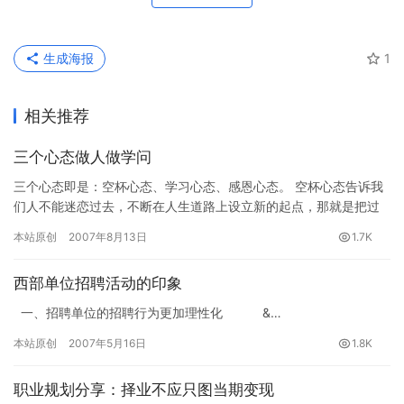
生成海报
1
相关推荐
三个心态做人做学问
三个心态即是：空杯心态、学习心态、感恩心态。 空杯心态告诉我
们人不能迷恋过去，不断在人生道路上设立新的起点，那就是把过
去的辉煌与成就放入历史中去，不能沉醉在成绩与辉煌中，而应该
本站原创
2007年8月13日
1.7K
在过…
西部单位招聘活动的印象
一、招聘单位的招聘行为更加理性化 &…
本站原创
2007年5月16日
1.8K
职业规划分享：择业不应只图当期变现