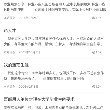
职业规划分享：择业不应只图当期变现 职业中长期的规划 择业不应
只图当期变现 如果择业只图当期变现，实际上是对职业规划做
了一次不当的“通货膨胀”。 大…
本站原创
2015年2月25日
4.1K
论人才
我走过的大学路，其实没看见什么优秀人才。当然出众的人是不
少的，有落落大方的节目（活动）主持人，有懦雅的学生会主席，
有我们专业骄傲的娟儿，社联的…
本站原创
2005年10月31日
1.5K
我的迷茫生涯
我们这个专业，有半年时间实习。也即找工作。实在不想在焦作
找，先来郑州呆着了。 住在朋友那里，她们郁闷着，…
本站原创
2006年2月8日
1.9K
西部用人单位对现在大学毕业生的要求
要有吃苦精神，对于地质、工程类专业的毕业生来说，对野外工作