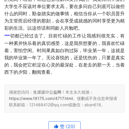
大学生不应该对单位要求太高，要在多问自己到底可以做些
什么的同时，勤奋踏实的做事情，相信当你从一个职员晋升
为主管而后经理的那刻，会在享受成就感的同时享受更为精
彩的生活。以这些话和同龄人共勉吧。
一
切都已经过去了。目前忙碌的工作让我感到很充实，有
一种累并快乐着的真切感受，这是我所想要的，我喜欢忙碌
着，害怕空闲。时间果真如白驹过际，毕业第一年，这就是
我的毕业第一年了。无论喜悦的，还是忧伤的，只要是真实
的，我会把它积淀在心灵的最深处，在老去的那一天，当着
西下的夕阳，翻阅查看。
感谢您访问：
生涯设计公益网
！本文永久链接：
https://www.16175.com/4717.html
。侵删或不良信息举报请
联系邮箱：121488412@qq.com或微信：aban618。
赞
(20)