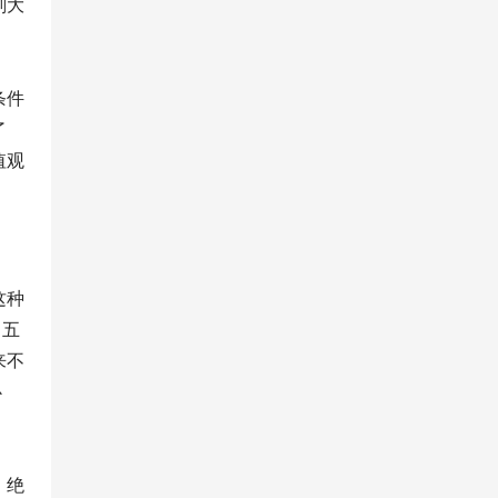
划大
条件
了
值观
这种
。五
来不
心
。绝