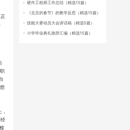
硬件工程师工作总结（精选15篇）
《北京的春节》的教学反思（精选15篇）
真正
技能大赛动员大会讲话稿（精选5篇）
形
小学毕业典礼致辞汇编（精选15篇）
的
“职
台
理想
上，
师经
模