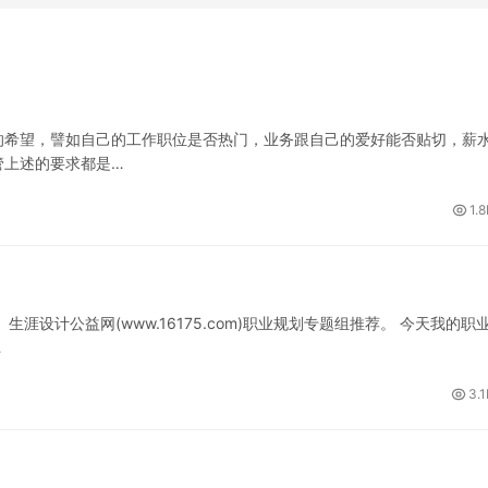
的希望，譬如自己的工作职位是否热门，业务跟自己的爱好能否贴切，薪
管上述的要求都是…
1.
设计公益网(www.16175.com)职业规划专题组推荐。 今天我的职
…
3.1