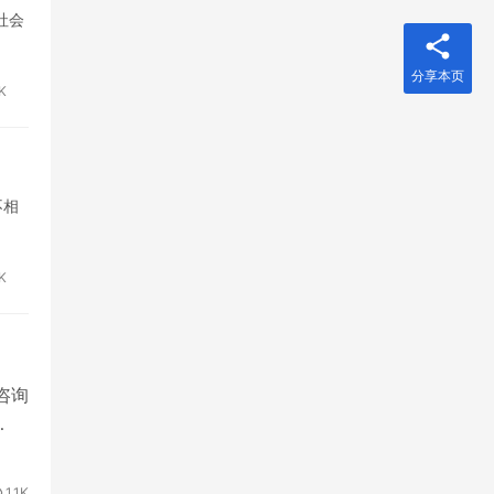
社会
分享本页
9K
不相
5K
」咨询
…
1.1K