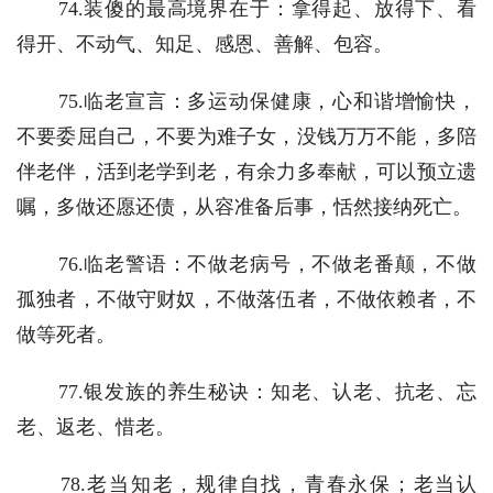
　　74.装傻的最高境界在于：拿得起、放得下、看
得开、不动气、知足、感恩、善解、包容。
　　75.临老宣言：多运动保健康，心和谐增愉快，
不要委屈自己，不要为难子女，没钱万万不能，多陪
伴老伴，活到老学到老，有余力多奉献，可以预立遗
嘱，多做还愿还债，从容准备后事，恬然接纳死亡。
　　76.临老警语：不做老病号，不做老番颠，不做
孤独者，不做守财奴，不做落伍者，不做依赖者，不
做等死者。
　　77.银发族的养生秘诀：知老、认老、抗老、忘
老、返老、惜老。
　　78.老当知老，规律自找，青春永保；老当认