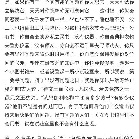
是，如果你有了一个真有趣的问题逗你去想它，天天引诱你
去解决它，天天对你挑衅你无可奈何它——这时候，你就会
同恋爱一个女子发了疯一样，坐也坐不下，睡也睡不安，没
工夫也得偷出工夫去陪她，没钱也得缩衣节食去巴结她。没
有书，你自会变卖家私去买书；没有仪器，你自会典押衣物
去置办仪器；没有师友，你自会不远千里去寻师访友。你只
要有疑难问题来逼你时时用脑子，你自然会保持发展你对学
问的兴趣，即使在最贫乏的知识中，你也会慢慢地，聚起一
个小图书馆来，或者设置起一所小试验室来。所以我说，第
一要寻问题。脑子里没有问题之日，就是你知识生活寿终正
寝之时!古人说，“待文王而兴者，凡民也。若夫豪杰之士，
虽无文王犹兴。”试想伽利略和牛顿有多少藏书?有多少仪
器?他们不过是有问题而已。有了问题而后他们自会造出仪
器来解决他们的问题。没有问题的人们，关在图书馆里也不
会用书，锁在试验室里也不会有什么发现。
第二个方子也只有一句话：“总得多发展一点非职业的兴