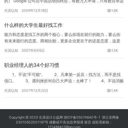
的） Google 公司在中国启动招聘后，有数万人申请，只有数百幸运
者进入公司。这些失败者是碰到了什么问题，而这些问题是否…
生涯认知
2006年12月18日
1.6K
什么样的大学生最好找工作
能力和态度是找工作的两个核心，要么你现在就行的能力，要么你
有未来能行的态度。两相比较，更多企业更在于的还是态度，这是
因为能力只要假以时日和给其机会就是可以拥有的，但是态度的改
生涯认知
2007年8月6日
1.5K
变却是…
职业经理人的34个好习惯
1、不说“不可能”。 2、凡事第一反应：找方法，而不是找
借口。 3、遇到挫折对自己大声说：太棒了！ 4、不说消极
的话，不落入消极情绪，一旦出现立即正面处理。 5…
生涯认知
2007年12月22日
1.4K
Copyright @ 2023
生涯设计公益网
浙ICP备05074640号-1
浙公安网备
33010502001197号 侵删或不良信息举报请
留言
或联系邮箱：
121488412@qq.com