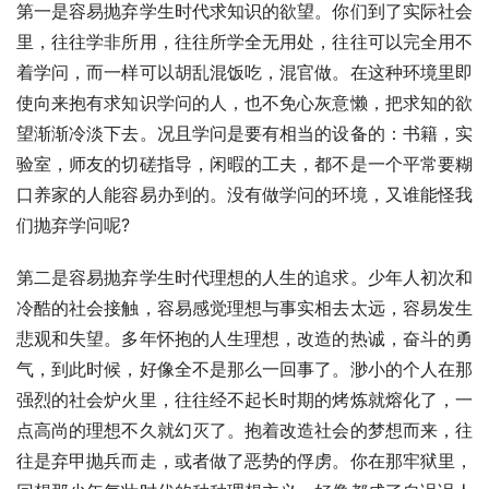
第一是容易抛弃学生时代求知识的欲望。你们到了实际社会
里，往往学非所用，往往所学全无用处，往往可以完全用不
着学问，而一样可以胡乱混饭吃，混官做。在这种环境里即
使向来抱有求知识学问的人，也不免心灰意懒，把求知的欲
望渐渐冷淡下去。况且学问是要有相当的设备的：书籍，实
验室，师友的切磋指导，闲暇的工夫，都不是一个平常要糊
口养家的人能容易办到的。没有做学问的环境，又谁能怪我
们抛弃学问呢?
第二是容易抛弃学生时代理想的人生的追求。少年人初次和
冷酷的社会接触，容易感觉理想与事实相去太远，容易发生
悲观和失望。多年怀抱的人生理想，改造的热诚，奋斗的勇
气，到此时候，好像全不是那么一回事了。渺小的个人在那
强烈的社会炉火里，往往经不起长时期的烤炼就熔化了，一
点高尚的理想不久就幻灭了。抱着改造社会的梦想而来，往
往是弃甲抛兵而走，或者做了恶势的俘虏。你在那牢狱里，