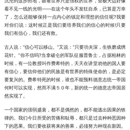
沉沦到这步田地，眼看世界只是强权的世界，望极天边好像
看不见一线的光明——在这个年头不发狂自杀，已算是万幸
了，怎么还能够保持一点内心的镇定和理想的信任呢?我要
对你们说：这时候正是我们要培养我们的信心的时候!只要
我们有信心，我们还有救。
古人说：“信心可以移山。”又说：“只要功夫深，生铁磨成绣
花针。”你不信吗?当拿破仑的军队征服普鲁士，占据柏林的
时候，有一位教授叫作费希特的，天天在讲堂劝他的国人要
有信心，要信仰他们的民族是有世界的特殊使命的，是必定
要复兴的。费希特死的时候，谁也不能预料德意志统一帝国
何时可以实现，然而不满５０年，新的统一的德意志帝国居
然实现了。
一个国家的强弱盛衰，都不是偶然的，都不能逃出因果的铁
律的。我们今日所受的苦痛和耻辱，都只是过去种种恶因种
下的恶果。我们要收获将来的善果，必须努力种现在新因。