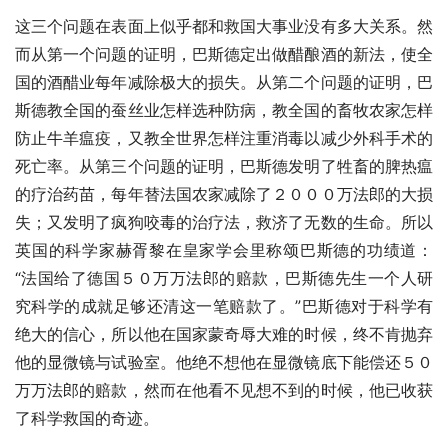
这三个问题在表面上似乎都和救国大事业没有多大关系。然
而从第一个问题的证明，巴斯德定出做醋酿酒的新法，使全
国的酒醋业每年减除极大的损失。从第二个问题的证明，巴
斯德教全国的蚕丝业怎样选种防病，教全国的畜牧农家怎样
防止牛羊瘟疫，又教全世界怎样注重消毒以减少外科手术的
死亡率。从第三个问题的证明，巴斯德发明了牲畜的脾热瘟
的疗治药苗，每年替法国农家减除了２０００万法郎的大损
失；又发明了疯狗咬毒的治疗法，救济了无数的生命。所以
英国的科学家赫胥黎在皇家学会里称颂巴斯德的功绩道：
“法国给了德国５０万万法郎的赔款，巴斯德先生一个人研
究科学的成就足够还清这一笔赔款了。”巴斯德对于科学有
绝大的信心，所以他在国家蒙奇辱大难的时候，终不肯抛弃
他的显微镜与试验室。他绝不想他在显微镜底下能偿还５０
万万法郎的赔款，然而在他看不见想不到的时候，他已收获
了科学救国的奇迹。