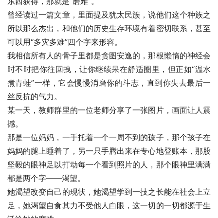
东西获得，那就是“磨难”。
曾经读过一篇文章，里面提及犹太民族，说他们这个种族之
所以那么杰出，和他们的历史生存环境有着密切联系，甚至
可以用“多灾多难”四个字来形容。
我相信所有人的骨子里都是贪图安逸的，那根懒惰的神经会
时不时把你往回拽，让你继续呆在舒适圈里，但正如“温水
煮青蛙”一样，它会慢慢消磨你的斗志，直到你失去最后一
丝反抗的气力。
某一天，教师群里的一位老师分享了一张图片，画面让人震
撼。
那是一位妈妈，一手托着一个一周不到的孩子，那个孩子在
妈妈的腿上睡着了，另一只手腾出来在专心地登账本，那股
坚毅的眼神足以打动每一个看到照片的人，那个眼神里满满
都是两个字——渴望。
她渴望改变自己的现状，她渴望学到一技之长能在社会上立
足，她渴望自食其力不受他人白眼，这一切的一切都源于生