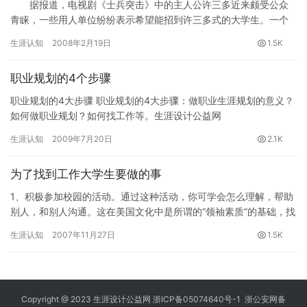
据报道，电视剧《士兵突击》中的主人公许三多近来颇受公众
青睐，一些用人单位纷纷表示希望能招到许三多式的大学生。一个
虚拟人物为何如此受追捧？笔者以为，许三多身上具有当前很多人
生涯认知
2008年2月19日
1.5K
普遍欠…
职业规划的4个步骤
职业规划的4大步骤 职业规划的4大步骤：做职业生涯规划的意义？
如何做职业规划？如何找工作等。生涯设计公益网
(www.16175.com)职业生涯规划专题组推荐。 一、为什么要做职
生涯认知
2009年7月20日
2.1K
业…
为了找到工作大学生要做的事
1、积极参加校园的活动。通过这种活动，你可学会怎么理解，帮助
别人，和别人沟通。这在美国文化中是所谓的“领袖素质”的基础，找
工作是会让人刮目相看。 2、参加体育运动。调查表明，大学从…
生涯认知
2007年11月27日
1.5K
Copyright @ 2023
生涯设计公益网
浙ICP备05074640号-1
浙公安网备