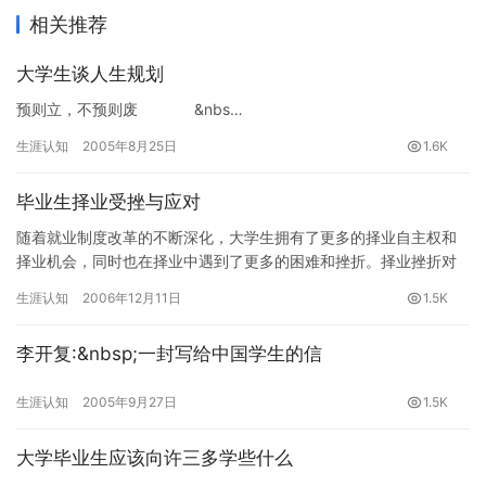
相关推荐
大学生谈人生规划
预则立，不预则废 &nbs…
生涯认知
2005年8月25日
1.6K
毕业生择业受挫与应对
随着就业制度改革的不断深化，大学生拥有了更多的择业自主权和
择业机会，同时也在择业中遇到了更多的困难和挫折。择业挫折对
大学生生理、心理、行为都会产生直接影响，对顺利择业不利。如
生涯认知
2006年12月11日
1.5K
何正确…
李开复:&nbsp;一封写给中国学生的信
生涯认知
2005年9月27日
1.5K
大学毕业生应该向许三多学些什么