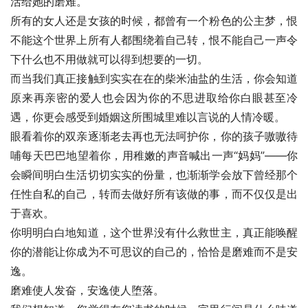
活给她的磨难。
所有的女人还是女孩的时候，都曾有一个粉色的公主梦，恨
不能这个世界上所有人都围绕着自己转，恨不能自己一声令
下什么也不用做就可以得到想要的一切。
而当我们真正接触到实实在在的柴米油盐的生活，你会知道
原来再亲密的爱人也会因为你的不思进取给你白眼甚至冷
遇，你更会感受到婚姻这所围城里难以言说的人情冷暖。
眼看着你的双亲逐渐老去再也无法呵护你，你的孩子嗷嗷待
哺每天巴巴地望着你，用稚嫩的声音喊出一声“妈妈”——你
会瞬间明白生活切切实实的份量，也渐渐学会放下曾经那个
任性自私的自己，转而去做好所有该做的事，而不仅仅是出
于喜欢。
你明明白白地知道，这个世界没有什么救世主，真正能唤醒
你的潜能让你成为不可思议的自己的，恰恰是磨难而不是安
逸。
磨难使人发奋，安逸使人堕落。