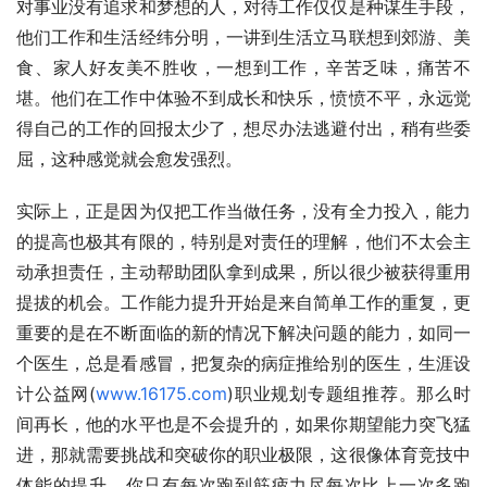
对事业没有追求和梦想的人，对待工作仅仅是种谋生手段，
他们工作和生活经纬分明，一讲到生活立马联想到郊游、美
食、家人好友美不胜收，一想到工作，辛苦乏味，痛苦不
堪。他们在工作中体验不到成长和快乐，愤愤不平，永远觉
得自己的工作的回报太少了，想尽办法逃避付出，稍有些委
屈，这种感觉就会愈发强烈。
实际上，正是因为仅把工作当做任务，没有全力投入，能力
的提高也极其有限的，特别是对责任的理解，他们不太会主
动承担责任，主动帮助团队拿到成果，所以很少被获得重用
提拔的机会。工作能力提升开始是来自简单工作的重复，更
重要的是在不断面临的新的情况下解决问题的能力，如同一
个医生，总是看感冒，把复杂的病症推给别的医生，生涯设
计公益网(
www.16175.com
)职业规划专题组推荐。那么时
间再长，他的水平也是不会提升的，如果你期望能力突飞猛
进，那就需要挑战和突破你的职业极限，这很像体育竞技中
体能的提升，你只有每次跑到筋疲力尽每次比上一次多跑