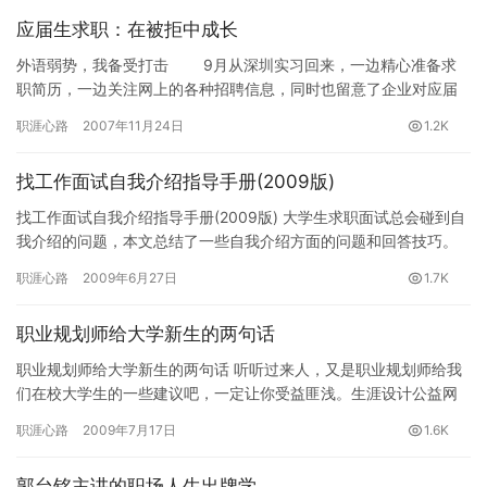
应届生求职：在被拒中成长
外语弱势，我备受打击 9月从深圳实习回来，一边精心准备求
职简历，一边关注网上的各种招聘信息，同时也留意了企业对应届
毕业生要求的变化。用人单位“党员优先、有学生干部工作经验者优
职涯心路
2007年11月24日
1.2K
先…
找工作面试自我介绍指导手册(2009版)
找工作面试自我介绍指导手册(2009版) 大学生求职面试总会碰到自
我介绍的问题，本文总结了一些自我介绍方面的问题和回答技巧。
生涯设计公益网(www.16175.com)职业规划专…
职涯心路
2009年6月27日
1.7K
职业规划师给大学新生的两句话
职业规划师给大学新生的两句话 听听过来人，又是职业规划师给我
们在校大学生的一些建议吧，一定让你受益匪浅。生涯设计公益网
(www.16175.com)大学生职业生涯规划专题组推荐。 …
职涯心路
2009年7月17日
1.6K
郭台铭主讲的职场人生出牌学