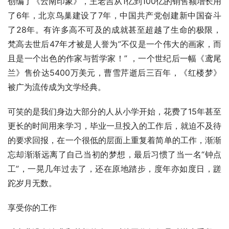
创编了《云南印象》，王老吉从1亿到100亿的销售额增长用
了6年，北京鸟巢建设了7年，中国共产党创建新中国奋斗
了28年。有许多高不可及的成就甚至超越了生命的极限，
梵高去世后47年才被是人誉为”不仅是一个伟大的画家，而
且是一个出色的作家与哲学家！” ，一个世纪后一幅《鸢尾
兰》售价达5400万美元，曹雪芹逝后三百年，《红楼梦》
被广为流传成为文学经典。
可笑的是我们身边大部分的人从小学开始，花费了15年甚至
更长的时间用来学习，毕业一旦投入的工作后，就迫不及待
的要求回报，在一个很低的层面上重复着简单的工作，渐渐
忘却渐渐远离了自己当初的梦想，最后习惯了当一名“钟点
工”，一晃几年过去了，还在原地踏步，度年亦如度日，蹉
跎岁月无数。
享受你的工作