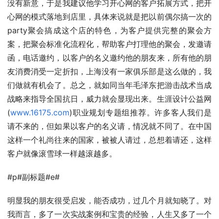
没有新意，于是我建议他学习开心网的客户拓展方式，把开
心网的模式落地到店里，具体来说就是把以前偶尔搞一次的
party聚会搞成这个店的特色，为客户提供完整的聚会方
案，把聚会标准化流程化，帮助客户打理他的聚会，发邀请
函，电话邀约，以客户的名义邀约他的朋友来，所有他的朋
友消费消受一定折扣，上海没有一家俱乐部是这么做的，我
们做就有机会了。总之，就如同当年毛泽东把游击战术当成
战略来指导全国抗日，威力就会显现出来。生涯设计公益网
(
www.16175.com
)职业规划专题组推荐。许多客人我们是
请不来的，但如果以客户的名义请，情况就不同了。在中国
这样一个礼尚往来的国家，被被人请过，总想着请还，这样
客户就像滚雪球一样越滚越多。
#p#副标题#e#
明显我的朋友很受启发，能否成功，过几个月就知晓了。对
我而言，多了一次实战案例和宝贵的经验，人生又多了一个