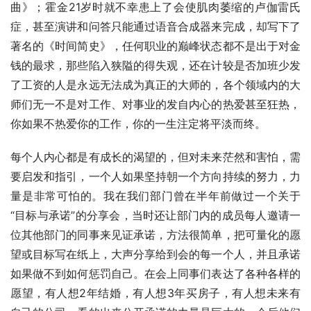
曲》；霍金21岁时就不幸患上了会使肌肉萎缩的卢伽雷氏
症，甚至演讲和问答只能通过语音合成器来完成，却写下了
著名的《时间简史》，任何职业的巅峰状态都不是出于对金
钱的最求，那些陷入狭隘的得失观，还在计较是否加班少发
了工资的人是永远无法成为真正的大师的，各个领域内的大
师们无一不是对工作、对事业的发自内心的热爱甚至狂热，
你如果不热爱你的工作，你的一生注定将平淡而终。
每个人内心都是有成长的渴望的，但对未来茫然和害怕，需
要启发和指引，一个人如果坚持朝一个方向持续的努力，力
量是非常可怕的。我在我们部门曾在半年前做过一个关于
“目标与承诺”的分享会，当时还让部门内的成员每人邀请一
位其他部门的同事来见证承诺，方法很简单，把可量化的愿
望或目标写在纸上，大声分享给到会的每一个人，并且承诺
如果做不到如何惩罚自己。在会上同事们表达了各种各样的
愿望，有人想2年结婚，有人想3年买房子，有人想未来有