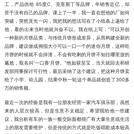
工，产品供给 85度C、克里斯丁等品牌，年销售近亿，却
苦于没有自己的品牌。课上了一半，我一直在想他的厂如何
突破，突然灵光一闪，我把我的想法写在了小纸条上递给了
他，看的出来当时他就兴奋不以。我在纸上写：“可以开创
一种新的月饼品类，与传统月饼形成差异，从而构建全新的
品牌，建议做成拇指大小可以一口一个的迷你月饼，这样吃
月饼的时候就不会掉渣，不会有吃剩的月饼不知往哪里放的
尴尬，取名叫‘一口香’月饼。”他如获至宝，当天就回去和研
发部同事探讨可行性，最后采纳了这个建议，把这种月饼卖
给了小学、幼儿园，结果中秋一轮这个单品就创造了300多
万的销售额。
最近一次的经验是我有一位朋友经营一家汽车俱乐部，虽然
来的人层次较高，但是生意不太稳定，希望我给他一些建
议，我分析有车的一族一般交际面都很广有大量生意或生活
上的朋友需要维护，但是传统的方式就是吃饭唱歌成本较高