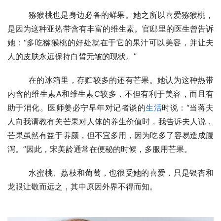
  　　猕猴桃也是身边必备的鲜果。她之所以喜爱猕猴桃，
是因为这种亚热带含有丰富的维生素。官邸里的医生曾告诉
她：“多吃猕猴桃的好处就在于它的果汁可以美容，并让夫
人的皮肤永远保持白皙无皱的现状。”
  　　在的冰箱里，存贮较多的还有芒果。她认为这种热带
内含的维生素A和维生素C较多，不但有利于美容，而且有
助于消化。医师姜必宁早年对记者谈的
生活
时说：“当蒋夫
人向我请教有关芒果对人体的养生价值时，我告诉夫人说，
芒果虽然有益于养颜，但不宜多用，因为吃多了容易造成腹
泻。”因此，宋美龄通常在便秘的时候，多服用芒果。
  　　水蜜桃、荔枝和葡萄，也很受她的喜爱，只是银杏和
龙眼让敬而远之，其中原因外界不得而知。