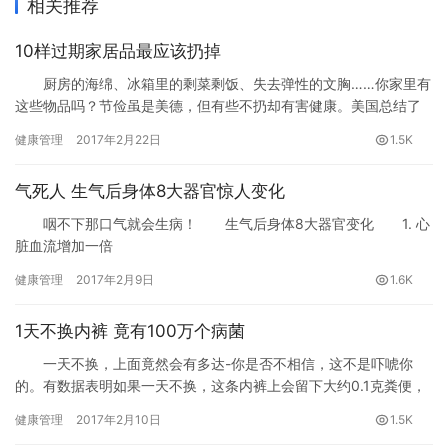
相关推荐
10样过期家居品最应该扔掉
厨房的海绵、冰箱里的剩菜剩饭、失去弹性的文胸……你家里有
这些物品吗？节俭虽是美德，但有些不扔却有害健康。美国总结了
家中最应该扔的10样东西，看完赶紧“扔掉！扔掉！”
健康管理
2017年2月22日
1.5K
气死人 生气后身体8大器官惊人变化
咽不下那口气就会生病！ 生气后身体8大器官变化 1. 心
脏血流增加一倍
健康管理
2017年2月9日
1.6K
1天不换内裤 竟有100万个病菌
一天不换，上面竟然会有多达-你是否不相信，这不是吓唬你
的。有数据表明如果一天不换，这条内裤上会留下大约0.1克粪便，
其中有10个虫卵、100个寄生虫、10万个细菌、100万个病毒。
健康管理
2017年2月10日
1.5K