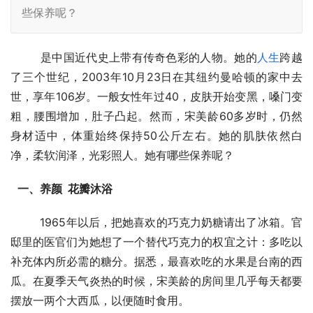
些保养呢？
  　　是中国近代史上带有传奇色彩的人物。她的
人生
跨越
了三个世纪，2003年10月23日在其纽约曼哈顿的家中去
世，享年106岁。一般女性年过40，皮肤开始变黑，嗓门变
粗，腰围增加，肚子凸起。然而，宋美龄60多岁时，仍然
身材适中，体重始终保持50公斤左右。她的肌肤依然白
净，柔软润泽，光彩照人。她有哪些保养呢？
一、养颜  花瓣沐浴
  　　1965年以后，把她喜欢的巧克力奶糖请出了冰箱。官
邸里的医官们为她想了一个替代巧克力的权宜之计：多吃以
补充体内所必需的糖分。据悉，最喜欢吃的水果是台南的西
瓜。在夏季天气炎热的时候，宋美龄的房间里几乎每天都要
摆放一两个大西瓜，以便随时食用。