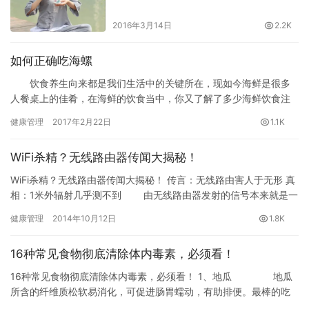
2016年3月14日
2.2K
如何正确吃海螺
饮食养生向来都是我们生活中的关键所在，现如今海鲜是很多
人餐桌上的佳肴，在海鲜的饮食当中，你又了解了多少海鲜饮食注
意事和饮食禁忌呢?下面我们来看看饮食专家的介绍吧!
健康管理
2017年2月22日
1.1K
螺肉丰腴细腻，味道鲜美，素有“盘中明珠”的美誉。它富含、和
人体必需的和微量元素，是典型的高蛋白、低脂肪、高钙质的天然
WiFi杀精？无线路由器传闻大揭秘！
动物食品。
海螺哪些部位不能吃?
WiFi杀精？无线路由器传闻大揭秘！ 传言：无线路由害人于无形 真
在海螺头的部分，一般有两个俗称海螺脑的东西，是两个小球
相：1米外辐射几乎测不到 由无线路由器发射的信号本来就是一
球似的东西，在海螺肉里面，那个如果吃多了就会头晕而且恶心。
张网，这张网覆盖在有效区域的任何一个角落。于是一个担…
健康管理
2014年10月12日
1.8K
海螺的脑神经分泌的物质会引起食物中毒。
海螺引起的食物中毒潜伏期短(1～2小时)，症状为恶心、呕吐、
头晕，所以在烹制过程中要把海螺的头部去掉。还有海螺的尾部，
16种常见食物彻底清除体内毒素，必须看！
也不能多吃，就是别支持海螺的尾部，那个部位吃多了也无益。
16种常见食物彻底清除体内毒素，必须看！ 1、地瓜 地瓜
需要注意的是，脉红螺和海螺都是食肉性贝类，所以食用的时
所含的纤维质松软易消化，可促进肠胃蠕动，有助排便。最棒的吃
候，香螺要去除肉上的绿紫色的青筋，脉红螺要去掉肉上白颜色的
法是烤地瓜，而且连皮一起烤、一起吃掉，味道爽口甜美。 …