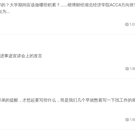
的？大学期间应该做哪些积累？……楷博财经湖北经济学院ACCA方向班1
自为…
1.0
先进事迹宣讲会上的发言
1.
训
师弟的提醒，才想起要写些什么，而是我们几个早就憋着写一下找工作的
。
1.