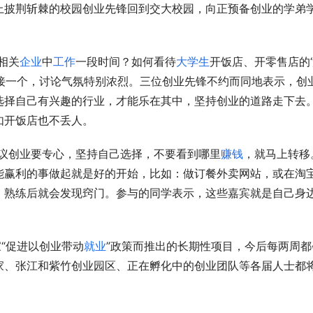
上披荆斩棘的校园创业先锋回到交大校园，向正预备创业的学弟
相关
企业
中
工作
一段时间？如何看待
大学生
开饭店、开零售店的
个接一个，讨论气氛特别浓烈。三位创业先锋不约而同地表示，创
选择自己有兴趣的行业，才能乐在其中，坚持创业的道路走下去
如开饭店也不丢人。
议创业要专心，坚持自己选择，不要看到哪里
赚钱
，就马上转移
能赢利的事做起就是好的开始，比如：做订餐外卖网站，或在淘
，熟练后就会发现窍门。参与的同学表示，这些嘉宾就是自己身
“促进以创业带动
就业
”政策而推出的长期性项目，今后每两周都
家、张江和紫竹创业园区、正在孵化中的创业团队等各届人士都