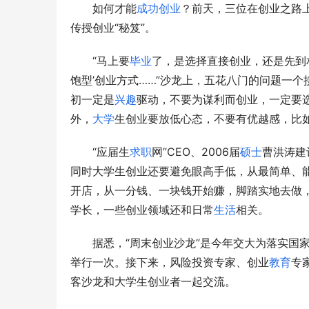
如何才能
成功
创业
？前天，三位在创业之路
传授创业“秘笈”。
“马上要
毕业
了，是选择直接创业，还是先到
饱型’创业方式……”沙龙上，五花八门的问题一
初一定是
兴趣
驱动，不要为谋利而创业，一定要
外，
大学
生创业要放低心态，不要有优越感，比
“应届生
求职
网”CEO、2006届
硕士
曹洪涛建
同时大学生创业还要避免眼高手低，从最简单、
开店，从一分钱、一块钱开始赚，脚踏实地去做
学长，一些创业领域还和日常
生活
相关。
据悉，“周末创业沙龙”是今年交大为落实国家
举行一次。接下来，风险投资专家、创业
教育
专
客沙龙和大学生创业者一起交流。