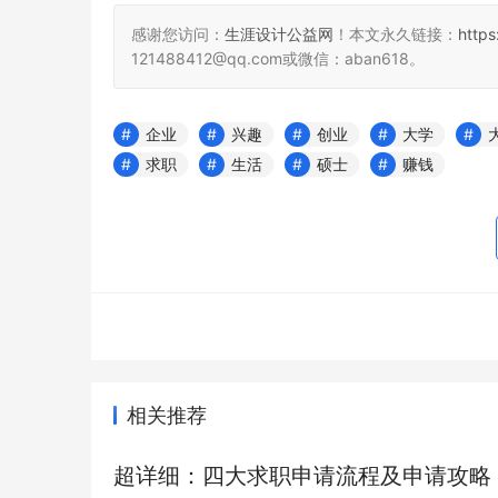
感谢您访问：
生涯设计公益网
！本文永久链接：
http
121488412@qq.com或微信：aban618。
企业
兴趣
创业
大学
求职
生活
硕士
赚钱
相关推荐
超详细：四大求职申请流程及申请攻略