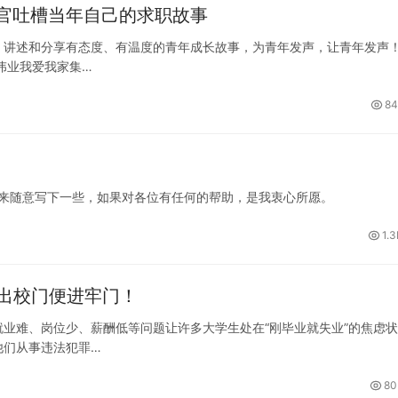
官吐槽当年自己的求职故事
，讲述和分享有态度、有温度的青年成长故事，为青年发声，让青年发声
伟业我爱我家集…
84
天来随意写下一些，如果对各位有任何的帮助，是我衷心所愿。
1.3
才出校门便进牢门！
业难、岗位少、薪酬低等问题让许多大学生处在“刚毕业就失业”的焦虑状
他们从事违法犯罪…
80