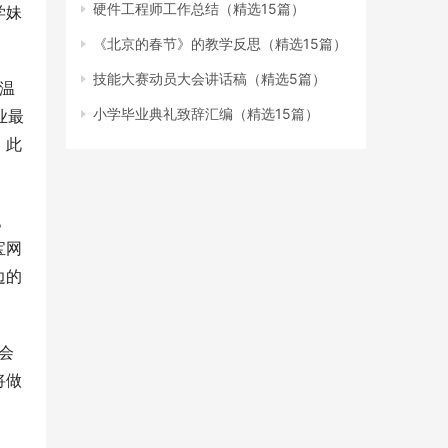
硬件工程师工作总结（精选15篇）
学妹
《北京的春节》的教学反思（精选15篇）
技能大赛动员大会讲话稿（精选5篇）
‘温
小学毕业典礼致辞汇编（精选15篇）
业最
。此
。
宝网
边的
会
将做