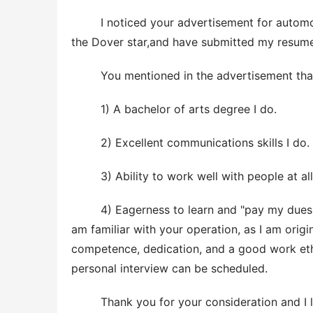
  　　I noticed your advertisement for automotive sales and marketing assistant in the June 14th edition of 
the Dover star,and have submitted my resume
  　　You mentioned in the advertisement tha
  　　1) A bachelor of arts degree I do.
  　　2) Excellent communications skills I do.
  　　3) Ability to work well with people at all
  　　4) Eagerness to learn and "pay my dues" I am and I will This is a job that I believe was made for me. I 
am familiar with your operation, as I am origin
competence, dedication, and a good work ethic 
personal interview can be scheduled.
  　　Thank you for your consideration and I