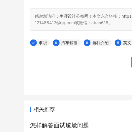
感谢您访问：
生涯设计公益网
！本文永久链接：
http
121488412@qq.com或微信：aban618。
求职
汽车销售
自我介绍
英文
相关推荐
怎样解答面试尴尬问题