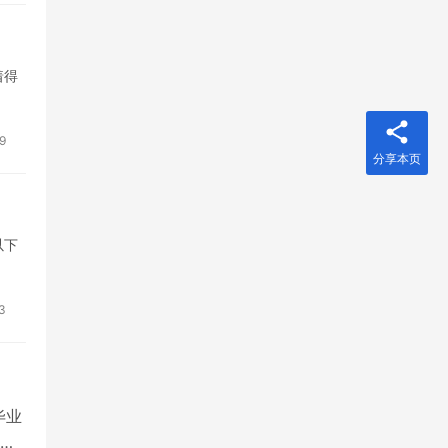
着得
9
分享本页
以下
3
毕业
售