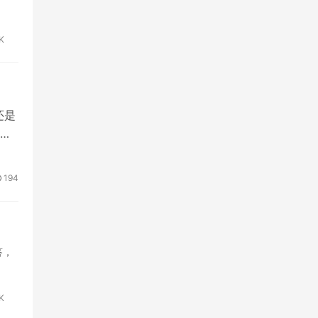
8K
还是
几
194
答，
7K