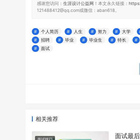
感谢您访问：
生涯设计公益网
！本文永久链接：
http
121488412@qq.com或微信：aban618。
个人简历
人生
努力
大学
招聘
毕业
毕业生
特长
面试
相关推荐
面试最后
面试技巧