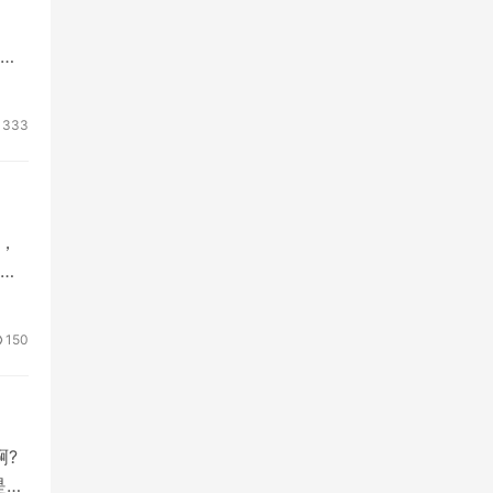
深
333
，
150
啊?
是个