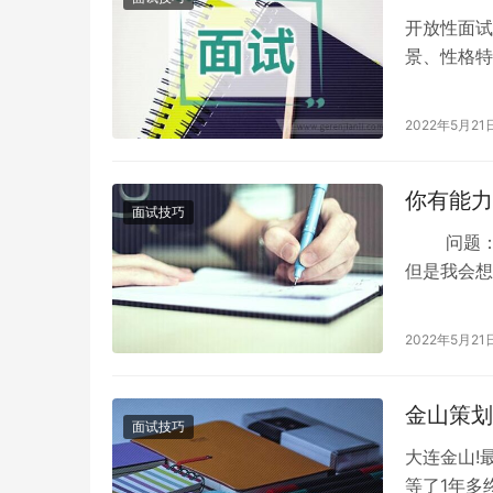
开放性面试
景、性格特
缩性很大，
2022年5月21
你有能力
面试技巧
问题：你
但是我会想
忌:“对
2022年5月21
金山策划
面试技巧
大连金山!
等了1年多