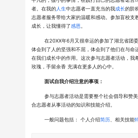
平凡的，微小的事情，在践行自己的志愿者诺言!
者。在我的
人生
中志愿者一直充当的我
成长
的阶
志愿者服务带给大家的温暖和感动。参加盲校支
成长，让我懂得了
感恩
。
  　　在20XX年6月又很幸运的参加了湖北省团委陪盲童看世博代表团，随盲童一起参观了世博园，同他们在一起我
体会到了人的坚强和不屈，体会到了他们在与命
在我们成长中的作用。这次参与志愿者活动，我
玫瑰，手留余香 充满在更多人的心中。
面试自我介绍注意的事项：
  　　参与志愿者活动是需要整个社会倡导和赞
合志愿者从事活动的知识和技能介绍。
  　　一般问题包括： 个人介绍
简历
、相关技能