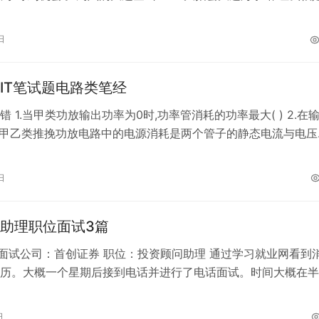
上6点半开始的招聘会!…
日
IT笔试题电路类笔经
 1.当甲类功放输出功率为0时,功率管消耗的功率最大( ) 2.在
,甲乙类推挽功放电路中的电源消耗是两个管子的静态电流与电压
.由于场效应的栅…
日
助理职位面试3篇
 面试公司：首创证券 职位：投资顾问助理 通过学习就业网看到
历。大概一个星期后接到电话并进行了电话面试。时间大概在半
主要问了教育背景、股票操作风…
日