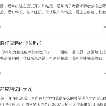
题，经常出现在面试开头和结尾，通常为了考察求职者的专业背
质、爱好特长、基本经历、价值取向等情况，看上去好答，其实
可能送分，可能送命。比如：面试官通常…
日
胜任应聘的职位吗？
有能力胜任应聘的职位吗？ 回答：没问题！这虽然较难
办法做好的！对我来说这是一个新的挑战，我相信能够战胜它。
不起，我缺乏经验，可能做不…
日
部应聘记!–大连
最近一年多以来我一直向往的地方!我是多么的希望进入大连金山
终于等到机会了!周六的大连金山2007大招会大连海事站!让我很