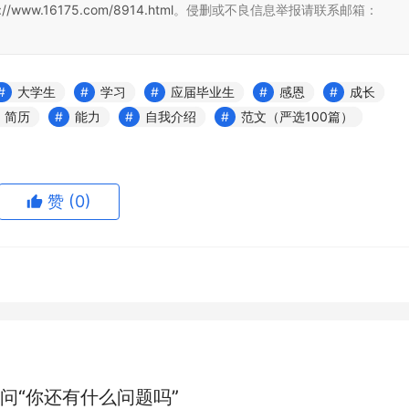
s://www.16175.com/8914.html
。侵删或不良信息举报请联系邮箱：
大学生
学习
应届毕业生
感恩
成长
简历
能力
自我介绍
范文（严选100篇）
赞
(0)
问“你还有什么问题吗”