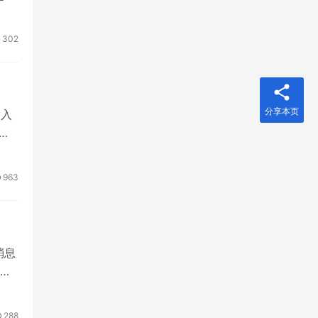
302
分享本页
输入
的
963
消息
个
288