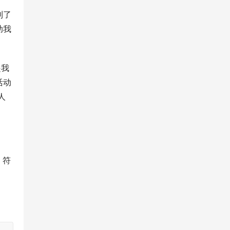
到了
助我
活动
人
、符