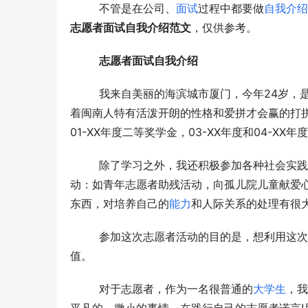
  　　不管是在公司、
面试
过程中都要做
自我介绍
志愿者面试自我介绍范文
，仅供参考。
志愿者面试自我介绍
  　　我来自美丽的海滨城市厦门，今年24岁，
着闽南人特有活泼开朗的性格和爱拼才会赢的打
01-XX年度二等奖学金，03-XX年度和04-XX
  　　除了学习之外，我还积极参加各种社会实践活动。我曾担任班级的宣传委员，组织了几次班级和学院的公益活
动：如青年志愿者助残活动，向孤儿院儿童献爱
东西，对培养自己的
能力
和人际关系的处理有很
  　　参加这次志愿者活动的目的是，想利用这次机会，多一份经历以增加自身的见识，学习新技能、提升自我价
值。
  　　对于志愿者，作为一名很普通的
大学生
，我