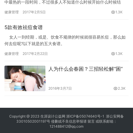
中最热的一段时间，不过很多人不知道什么时候开始什么时候结
束，下面小编告诉您如何计算三伏天，一起来学习吧。
健康管理
2017年2月5日
1.3K
5款有效祛痘食谱
女人一到经期，或是、饮食不规律的时候就很容易长痘，那么如
何去痘呢?以下就是的五大食谱。
苦瓜粥
健康管理
2017年2月22日
1.3K
材料：苦瓜15克，大米100克。
调料：白糖适量。
人为什么会春困？三招轻松解“困”
做法：1、大米淘洗干净，用冷水浸泡30分钟，苦瓜洗净，除去
瓜瓤，用冷水浸泡后捞出，切成丁。2、锅置火上，加入冷水，将大
米放入，先用大火煮沸，加入苦瓜丁，然后改用小火熬至粥成，加
2016年3月7日
2.3K
入白糖调味即可。
百合莲子红豆粥
材料：糯米，红豆各50克，莲子，百合各15克。
调料：白糖适量。
做法：1、将糯米，红豆，莲子，百合分别洗净，浸泡两个小时，
Copyright @ 2023
生涯设计公益网
浙ICP备05074640号-1
浙公安网备
33010502001197号 侵删或不良信息举报请
留言
或联系邮箱：
莲子去心。2、锅置火上，倒入清水煮沸，把红豆，糯米，莲子，百
121488412@qq.com
合放入锅中，用大火煮沸，转用小火熬40分钟至黏稠，加入白糖调