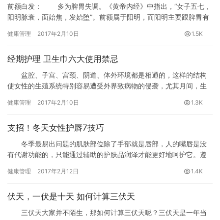
前额白发： 多为脾胃失调。《黄帝内经》中指出，“女子五七，
阳明脉衰，面始焦，发始堕”。前额属于阳明，而阳明主要跟脾胃有
关，阳明衰，发变白，实际上是脾胃出了问题。阳明主气血，调理
健康管理
2017年2月10日
1.5K
时注意不要熬夜，以免伤气伤血。
经期护理 卫生巾六大使用禁忌
盆腔、子宫、宫颈、阴道、体外环境都是相通的，这样的结构
使女性的生殖系统特别容易遭受外界致病物的侵袭，尤其月间，生
殖器官的抵抗力下降，比平时更加脆弱，如果使用了不合标准的，
健康管理
2017年2月10日
1.3K
特别容易发生感染。
支招！冬天女性护唇7技巧
冬季最易出问题的肌肤部位除了手部就是唇部，人的嘴唇是没
有代谢功能的，只能通过辅助的护肤品润泽才能更好地呵护它。遵
循以下7法则，也能让你的嘴唇“楚楚动人”。
健康管理
2017年2月12日
1.4K
伏天，一伏是十天 如何计算三伏天
三伏天大家并不陌生，那如何计算三伏天呢？三伏天是一年当