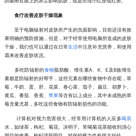
防吸附在脸上的灰尘影响肌肤，或是出现小红疹或红斑。
食疗改善皮肤干燥现象
　　至于电脑辐射对皮肤所产生的负面影响，目前还没有效
果明确的预防措施，但是，对于经常使用电脑所造成的皮肤
干燥，我们也可以通过在日常
生活
中注意补充营养，和使用
霜来改善皮肤状况。
　　多吃防辐射的
食物
脂肪酸、维生素A、K、E及B族维生
素都是防辐射的好帮手，这些元素在哪些食物中存在呢，草
莓，牛奶、蛋、肝、花菜、卷心菜、茄子、扁豆、胡萝卜、
黄瓜、番茄、香蕉、
苹果
等含有以上成分，其中未成熟的草
莓含量尤甚，多吃这些食物有防辐射损伤的功能。
 　　计算机对视力危害很大，经常用计算机的人应多
喝茶
水，如绿茶，枸杞、菊花、决明子。常喝菊花茶能收到清心
明目的效果，枸杞清肝明目，对保护视力也有很大好处。