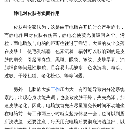
静电对皮肤有负面作用
　　皮肤科专家认为，这是由于电脑在开机时会产生静电，
而静电作用对皮肤有伤害，静电会使荧光屏吸附灰尘、污
粒，而电脑族与电脑的距离往往过于靠近，大量的灰尘会落
在皮肤上，使毛孔堵塞，色素沉着，辐射可以影响到的是皮
肤的病变，引起青春痘、黑斑、眼袋、皱纹、皮肤早衰、油
脂增多等问题性肤质。且容易出现缺水、色素沉着、晦暗、
过敏、干燥粗糙、老化松弛、等等问题。
　　另外，电脑族大多
工作
压力大，有可能导致内分泌系统
紊乱，出现心身功能失调，也会致皮肤干燥，失去光泽，加
速皮肤老化。因此，电脑族首先应尽量避免长时间不动地坐
在电脑前，每工作两三小时就应起身休息一会，也可以到厕
所洗洗脸，还要注意，每天用完电脑后要彻底清洁脸部，以