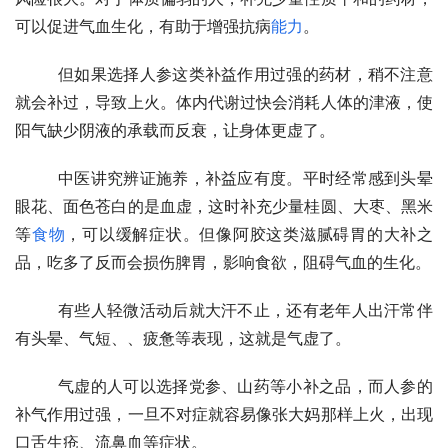
可以促进气血生化，有助于增强抗病
能力
。
  　　但如果选择人参这类补益作用过强的药材，稍不注意
就会补过，导致上火。体内代谢过快会消耗人体的津液，使
阳气缺少阴液的承载而反衰，让身体更虚了。
  　　中医讲究辨证施养，补益应有度。平时经常感到头晕
眼花、面色苍白的是血虚，这时补充少量桂圆、大枣、黑米
等
食物
，可以缓解症状。但像阿胶这类滋腻碍胃的大补之
品，吃多了反而会损伤脾胃，影响食欲，阻碍气血的生化。
  　　有些人轻微活动后就大汗不止，还有老年人出汗常伴
有头晕、气短、、疲惫等表现，这就是气虚了。
  　　气虚的人可以选择党参、山药等小补之品，而人参的
补气作用过强，一旦不对症就容易像张大妈那样上火，出现
口舌生疮、流鼻血等症状。