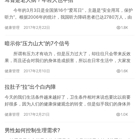
今年的3月3日是全国第16个“爱耳日”，主题是“安全用耳，保护
听力”。根据2006年的统计，我国听力障碍患者已达2780万人，由
于每年有约3万耳聋新生儿出生，再加上老年性耳聋的不断增加，目
健康管理
2017年2月22日
1.8K
前全国病人应该不低于3000万。更令人担忧的是，近年来，等疾病
在年轻人中已不鲜见，出现低龄化趋势。
暗示你“压力山大”的7个信号
所谓有压力才有动力，但是压力过大了，却往往只会带来反效
果，而且还会对我们的身体造成损害，所以在日常生活中，大家发
现自己有压力一定要及时把它给释放出去，否则积少成多会摧垮你
健康管理
2017年2月10日
1.6K
的健康。下面内容为大家介绍的是暗示你“”的七个信号，一起来了解
一下吧!
拉肚子“拉”出个白内障
今天的我们生活条件越来越好了，卫生条件相对来说也要比以前要
好很多，因为人们的健康保健观念的转变，但是似乎我们的身体并
没有越来越强壮，相反的越来越虚弱了，有的人说是因为我们越来
健康管理
2017年2月21日
1.0K
越娇贵…
男性如何控制生理需求?