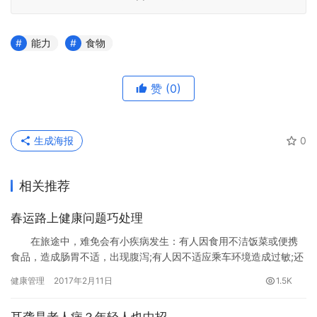
能力
食物
赞
(0)
生成海报
0
相关推荐
春运路上健康问题巧处理
在旅途中，难免会有小疾病发生：有人因食用不洁饭菜或便携
食品，造成肠胃不适，出现腹泻;有人因不适应乘车环境造成过敏;还
有人由于抵抗力较弱，患上流行性感冒。对于春运旅途中的易患疾
健康管理
2017年2月11日
1.5K
病，除了随身携带相应常用药外，还可以学一些处理办法。
耳聋是老人病？年轻人也中招