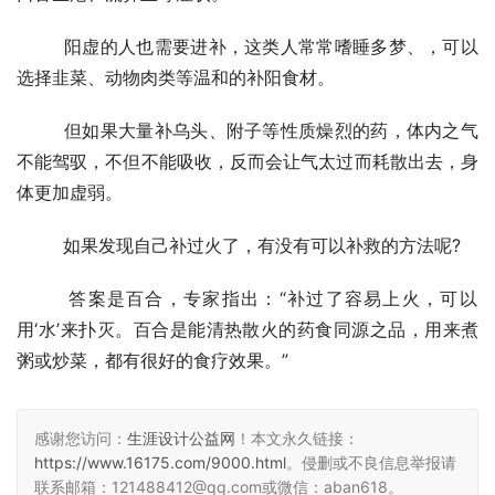
  　　阳虚的人也需要进补，这类人常常嗜睡多梦、，可以
选择韭菜、动物肉类等温和的补阳食材。
  　　但如果大量补乌头、附子等性质燥烈的药，体内之气
不能驾驭，不但不能吸收，反而会让气太过而耗散出去，身
体更加虚弱。
  　　如果发现自己补过火了，有没有可以补救的方法呢?
  　　答案是百合，专家指出：“补过了容易上火，可以
用‘水’来扑灭。百合是能清热散火的药食同源之品，用来煮
粥或炒菜，都有很好的食疗效果。”
感谢您访问：
生涯设计公益网
！本文永久链接：
https://www.16175.com/9000.html
。侵删或不良信息举报请
联系邮箱：121488412@qq.com或微信：aban618。