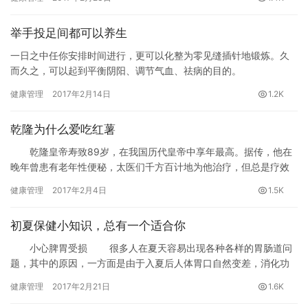
举手投足间都可以养生
一日之中任你安排时间进行，更可以化整为零见缝插针地锻炼。久
而久之，可以起到平衡阴阳、调节气血、祛病的目的。
健康管理
2017年2月14日
1.2K
乾隆为什么爱吃红薯
乾隆皇帝寿致89岁，在我国历代皇帝中享年最高。据传，他在
晚年曾患有老年性便秘，太医们千方百计地为他治疗，但总是疗效
欠佳。一天，他散步路过御膳房，一股甜香气味迎面扑来，十分诱
健康管理
2017年2月4日
1.5K
人。乾隆走进去问：“是何种佳肴如此之香？”正在烤红薯的一个太监
见是皇上，忙叩头道：“启禀万岁，这是烤红薯的气味。”并顺手呈上
初夏保健小知识，总有一个适合你
了一块烤好的红薯。乾隆从太监手里接过烤红薯，就大口大口地吃
了起来。吃完后连声道：“好吃！好吃！”此后，乾隆皇帝天天都要吃
小心脾胃受损 很多人在夏天容易出现各种各样的胃肠道问
烤红薯。不久，他久治不愈的便秘也不药而愈了，精神也好多了。
题，其中的原因，一方面是由于入夏后人体胃口自然变差，消化功
乾隆皇帝对此十分高兴，便顺口夸赞说：“好个红薯！功胜人参！”从
能本来就随天气受影响;另一方面，由于人们贪凉嗜好冰寒的食物，
健康管理
2017年2月21日
1.6K
此，红薯又得了个“土人参”的美称。（常怡勇）北京中医药大学教授
刺激肠胃，使胃受到强烈的低温刺激后，血管骤然收缩，血流量减
常章