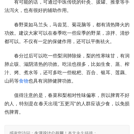
　　有可能的话，可通过中医传统的针灸、拔罐、推拿等手
法泻火，也有很好的辅助作用。
　　春野菜如马兰头，马齿苋、菊花脑等，都有清热降火的
功效。建议大家可以在春季吃一些应季的野菜，凉拌、清炒
都可以。不仅有一定的保健作用，还可以平衡祛火。
　　春分过后可以吃一些梨润肺除燥，梨的性寒味甘，有润
肺止咳、滋阴清热的功效。吃法也很多，比如生食、蒸、榨
汁、烤、煮水等，还可多吃一些枇杷、百合、银耳、莲藕、
山药等
食物
也具有润肺健脾功效。
　　值得注意的是，春菜和梨相对性味偏寒，所以脾胃不好
的人，特别是在春天出现“五更泻”的人群应该少食，以免损
伤脾胃。
感谢您访问：
生涯设计公益网
！本文永久链接：