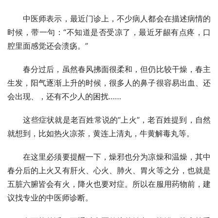
　　中医师表示，最近门诊上，不少病人都会在描述病情的
时候，带一句：“不知道是否受凉了，最近牙龈有点疼，口
腔里面感觉还会溃疡。”
　　春分过后，虽然春风拂面很柔和，但仍比较干燥，春主
生发，阳气逐渐上升的时候，很多人的鼻子很容易出血、还
会出现、，还有不少人的困扰……
　　这些症状就是老百姓常说的“上火”，老百姓提到，自然
就想到，比如热火凉茶，黄连上清丸，牛黄解毒丸等。
　　在这里必须要提醒一下，燥邪也分为凉燥和温燥，其中
春分后的上火又有肝火、心火、肺火、胃火等之分，也就是
五脏六腑皆会有火，降火也要对症。所以在服用药物前，建
议找专业的中医师诊断。