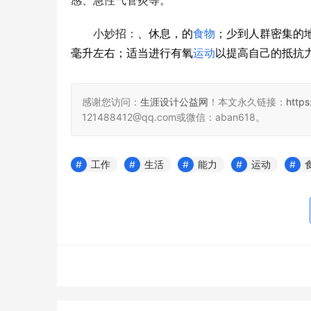
感、急性气管炎等。
　　小妙招：
、休息，的
食物
；少到人群密集的
毫升左右；适当进行有氧
运动
以提高自己的抵抗
感谢您访问：
生涯设计公益网
！本文永久链接：
https
121488412@qq.com或微信：aban618。
工作
生活
能力
运动