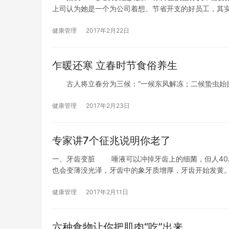
上司认为她是一个为公司着想、节省开支的好员工，其
健康管理
2017年2月22日
乍暖还寒 立春时节食俗养生
古人将立春分为三候：“一候东风解冻；二候蛰虫始振
健康管理
2017年2月23日
专家讲7个征兆说明你老了
一、牙齿变脏 唾液可以冲掉牙齿上的细菌，但人40岁后唾液减少，带走细菌的能力减弱，使齿龈容易腐烂变质。尤其牙上的珐琅
也会变薄没光泽，牙齿中的象牙质增厚，牙齿开始发黄。
健康管理
2017年2月11日
六种食物让你把肌肉“吃”出来