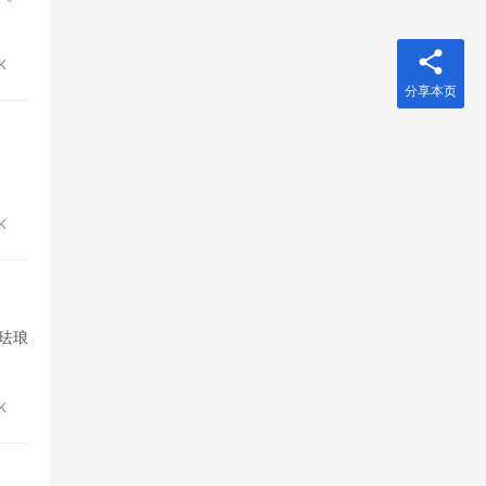
8K
分享本页
8K
K