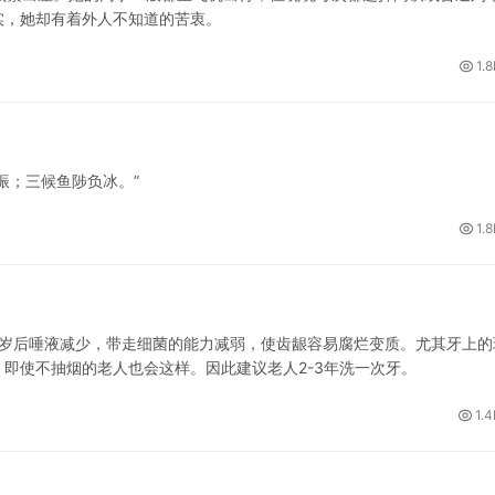
实，她却有着外人不知道的苦衷。
1.
；三候鱼陟负冰。”
1.
即使不抽烟的老人也会这样。因此建议老人2-3年洗一次牙。
1.4