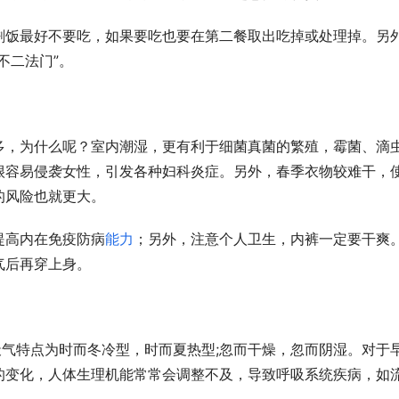
剩饭最好不要吃，如果要吃也要在第二餐取出吃掉或处理掉。另
不二法门”。
多，为什么呢？室内潮湿，更有利于细菌真菌的繁殖，霉菌、滴
很容易侵袭女性，引发各种妇科炎症。另外，春季衣物较难干，
的风险也就更大。
提高内在免疫防病
能力
；另外，注意个人卫生，内裤一定要干爽
气后再穿上身。
天气特点为时而冬冷型，时而夏热型;忽而干燥，忽而阴湿。对于
的变化，人体生理机能常常会调整不及，导致呼吸系统疾病，如