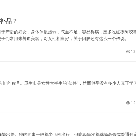
等补品？
于产后的妇女，身体体质虚弱，气血不足，容易得病，应多吃红枣阿胶
妃子们常用来补血美容，对女性相当好，关于阿胶还有这么一个传说。
1.
巾”的称号。卫生巾是女性大半生的“伙伴”，然而似乎没有多少人真正学
。
1.
繁出差。她的同事一般都坐飞机出行，但晓晓每次都选择高铁或普通列