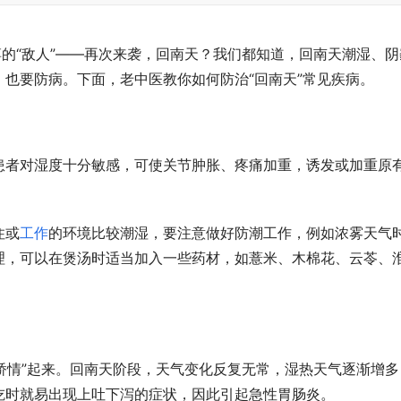
搏的“敌人”——再次来袭，回南天？我们都知道，回南天潮湿、阴
也要防病。下面，老中医教你如何防治“回南天”常见疾病。
患者对湿度十分敏感，可使关节肿胀、疼痛加重，诱发或加重原
住或
工作
的环境比较潮湿，要注意做好防潮工作，例如浓雾天气
理，可以在煲汤时适当加入一些药材，如薏米、木棉花、云苓、
“矫情”起来。回南天阶段，天气变化反复无常，湿热天气逐渐增多
吃时就易出现上吐下泻的症状，因此引起急性胃肠炎。