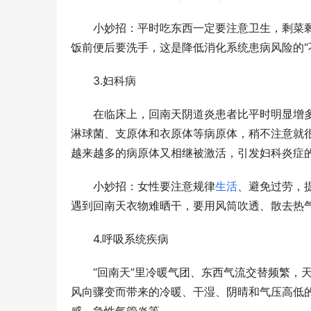
　　小妙招：平时吃东西一定要注意卫生，剩菜
饭前便后要洗手，这是降低消化系统患病风险的“
　　3.妇科病
　　在临床上，回南天阴道炎患者比平时明显增
淋球菌、支原体和衣原体等病原体，稍不注意就
越来越多的病原体又相继被激活，引发妇科炎症
　　小妙招：女性要注意规律
生活
、避免过劳，
遇到回南天衣物难晒干，要用风筒吹透、散去热
　　4.呼吸系统疾病
　　“回南天”里冷暖气团、东西气流交替频繁，
风向骤变而带来的冷暖、干湿、阴晴和气压高低